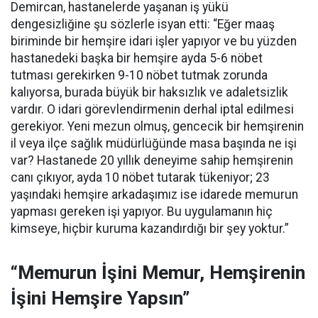
Demircan, hastanelerde yaşanan iş yükü
dengesizliğine şu sözlerle isyan etti:
“Eğer maaş
biriminde bir hemşire idari işler yapıyor ve bu yüzden
hastanedeki başka bir hemşire ayda 5-6 nöbet
tutması gerekirken 9-10 nöbet tutmak zorunda
kalıyorsa, burada büyük bir haksızlık ve adaletsizlik
vardır. O idari görevlendirmenin derhal iptal edilmesi
gerekiyor. Yeni mezun olmuş, gencecik bir hemşirenin
il veya ilçe sağlık müdürlüğünde masa başında ne işi
var? Hastanede 20 yıllık deneyime sahip hemşirenin
canı çıkıyor, ayda 10 nöbet tutarak tükeniyor; 23
yaşındaki hemşire arkadaşımız ise idarede memurun
yapması gereken işi yapıyor. Bu uygulamanın hiç
kimseye, hiçbir kuruma kazandırdığı bir şey yoktur.”
“Memurun İşini Memur, Hemşirenin
İşini Hemşire Yapsın”