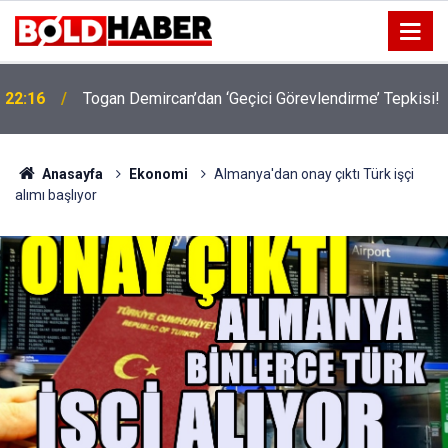
22:16
Togan Demircan’dan ‘Geçici Görevlendirme’ Tepkisi!
19:32
Sıcak Havalarda Ödem Şikayetini Hafife Almayın!
Anasayfa
Ekonomi
Almanya'dan onay çıktı Türk işçi
alımı başlıyor