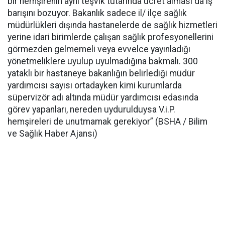
bir hemşirenin aynı teşvik tutarında ücret alması da iş
barışını bozuyor. Bakanlık sadece il/ ilçe sağlık
müdürlükleri dışında hastanelerde de sağlık hizmetleri
yerine idari birimlerde çalışan sağlık profesyonellerini
görmezden gelmemeli veya evvelce yayınladığı
yönetmeliklere uyulup uyulmadığına bakmalı. 300
yataklı bir hastaneye bakanlığın belirlediği müdür
yardımcısı sayısı ortadayken kimi kurumlarda
süpervizör adı altında müdür yardımcısı edasında
görev yapanları, nereden uydurulduysa V.i.P.
hemşireleri de unutmamak gerekiyor” (BSHA / Bilim
ve Sağlık Haber Ajansı)