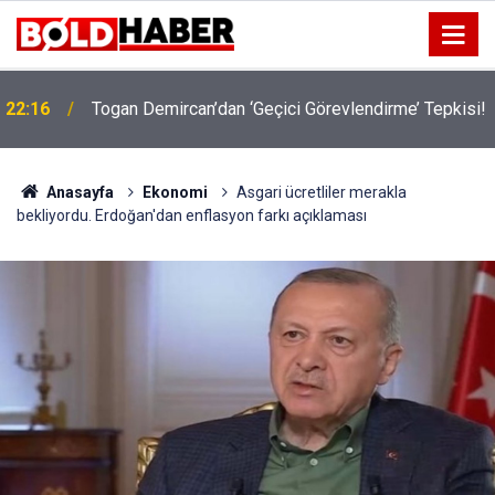
22:16
Togan Demircan’dan ‘Geçici Görevlendirme’ Tepkisi!
19:32
Sıcak Havalarda Ödem Şikayetini Hafife Almayın!
Anasayfa
Ekonomi
Asgari ücretliler merakla
bekliyordu. Erdoğan'dan enflasyon farkı açıklaması