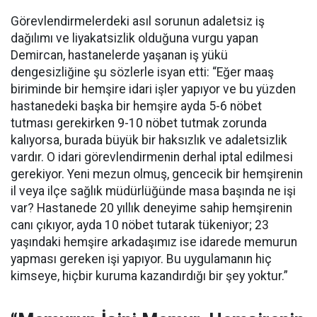
Görevlendirmelerdeki asıl sorunun adaletsiz iş
dağılımı ve liyakatsizlik olduğuna vurgu yapan
Demircan, hastanelerde yaşanan iş yükü
dengesizliğine şu sözlerle isyan etti:
“Eğer maaş
biriminde bir hemşire idari işler yapıyor ve bu yüzden
hastanedeki başka bir hemşire ayda 5-6 nöbet
tutması gerekirken 9-10 nöbet tutmak zorunda
kalıyorsa, burada büyük bir haksızlık ve adaletsizlik
vardır. O idari görevlendirmenin derhal iptal edilmesi
gerekiyor. Yeni mezun olmuş, gencecik bir hemşirenin
il veya ilçe sağlık müdürlüğünde masa başında ne işi
var? Hastanede 20 yıllık deneyime sahip hemşirenin
canı çıkıyor, ayda 10 nöbet tutarak tükeniyor; 23
yaşındaki hemşire arkadaşımız ise idarede memurun
yapması gereken işi yapıyor. Bu uygulamanın hiç
kimseye, hiçbir kuruma kazandırdığı bir şey yoktur.”