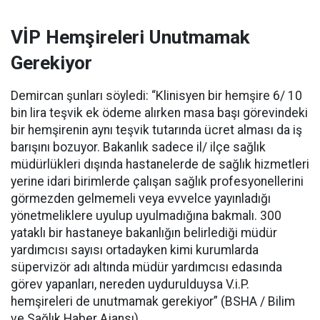
VİP Hemşireleri Unutmamak
Gerekiyor
Demircan şunları söyledi: “Klinisyen bir hemşire 6/ 10
bin lira teşvik ek ödeme alırken masa başı görevindeki
bir hemşirenin aynı teşvik tutarında ücret alması da iş
barışını bozuyor. Bakanlık sadece il/ ilçe sağlık
müdürlükleri dışında hastanelerde de sağlık hizmetleri
yerine idari birimlerde çalışan sağlık profesyonellerini
görmezden gelmemeli veya evvelce yayınladığı
yönetmeliklere uyulup uyulmadığına bakmalı. 300
yataklı bir hastaneye bakanlığın belirlediği müdür
yardımcısı sayısı ortadayken kimi kurumlarda
süpervizör adı altında müdür yardımcısı edasında
görev yapanları, nereden uydurulduysa V.i.P.
hemşireleri de unutmamak gerekiyor” (BSHA / Bilim
ve Sağlık Haber Ajansı)