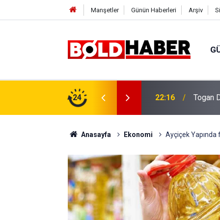
Manşetler
Günün Haberleri
Arşiv
S
G
vlendirme’ Tepkisi!
24
19:32
Sıcak H
Anasayfa
Ekonomi
Ayçiçek Yapında fi