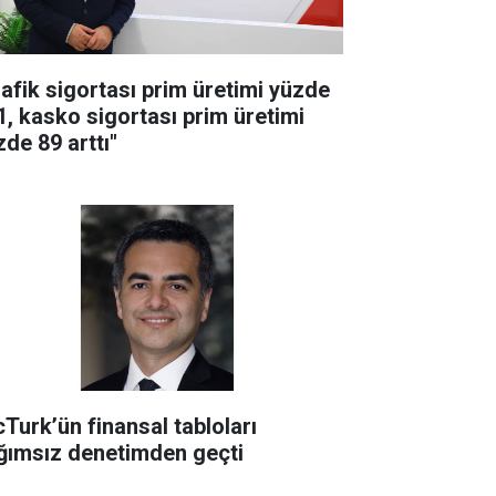
rafik sigortası prim üretimi yüzde
1, kasko sigortası prim üretimi
zde 89 arttı"
cTurk’ün finansal tabloları
ğımsız denetimden geçti