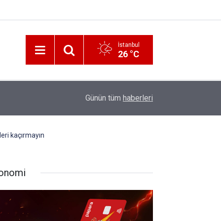
İstanbul
26 °C
12:56
İzmir 112’de Kan Donduran İddialar!
Günün tüm
haberleri
mleri kaçırmayın
onomi