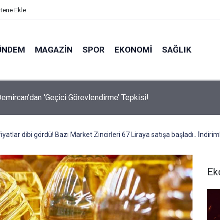
itene Ekle
ÜNDEM
MAGAZIN
SPOR
EKONOMI
SAĞLIK
avalarda Ödem Şikayetini Hafife Almayın!
yatlar dibi gördü! Bazı Market Zincirleri 67 Liraya satışa başladı.. İndiri
Ek