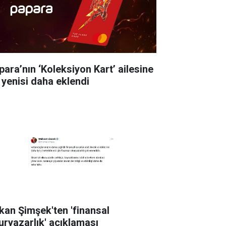
para’nın ‘Koleksiyon Kart’ ailesine
r yenisi daha eklendi
kan Şimşek'ten 'finansal
uryazarlık' açıklaması