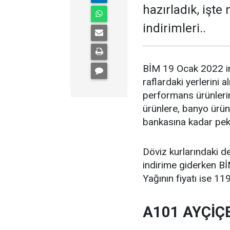
hazırladık, işte 
indirimleri..
BİM 19 Ocak 2022 indi
raflardaki yerlerini a
performans ürünlerin
ürünlere, banyo ürün
bankasına kadar pek ç
Döviz kurlarındaki d
indirime giderken B
Yağının fiyatı ise 11
A101 AYÇİÇE