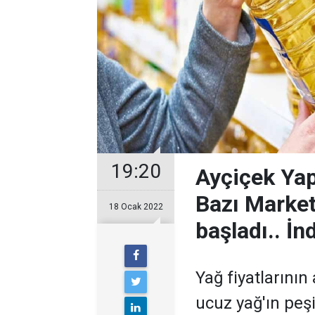
19:20
Ayçiçek Yapı
Bazı Market 
18 Ocak 2022
başladı.. İn
Yağ fiyatlarını
ucuz yağ'ın peşi