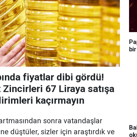
Pa
bi
nda fiyatlar dibi gördü!
Zincirleri 67 Liraya satışa
dirimleri kaçırmayın
n artmasından sonra vatandaşlar
Ba
ne düştüler, sizler için araştırdık ve
ok