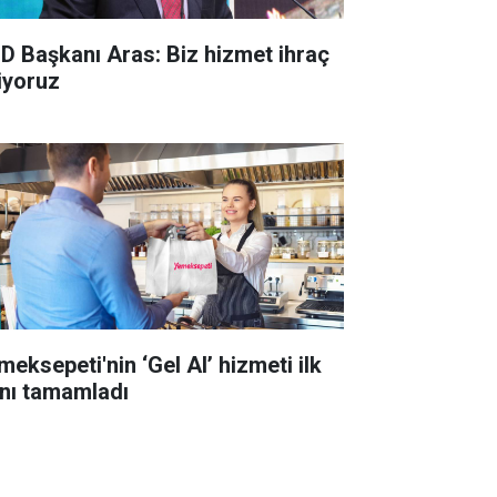
D Başkanı Aras: Biz hizmet ihraç
iyoruz
meksepeti'nin ‘Gel Al’ hizmeti ilk
lını tamamladı