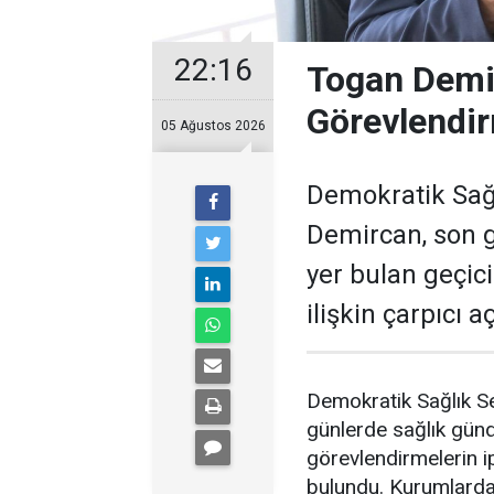
22:16
Togan Demir
Görevlendir
05 Ağustos 2026
Demokratik Sağ
Demircan, son 
yer bulan geçic
ilişkin çarpıcı 
Demokratik Sağlık S
günlerde sağlık gün
görevlendirmelerin ip
bulundu. Kurumlardak