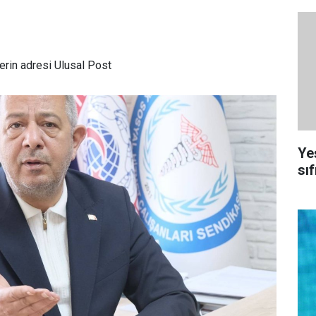
rin adresi Ulusal Post
Ye
sıf