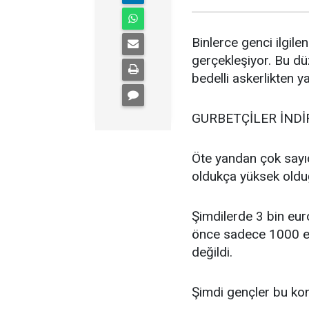
Binlerce genci ilgile
gerçekleşiyor. Bu d
bedelli askerlikten y
GURBETÇİLER İNDİ
Öte yandan çok sayıd
oldukça yüksek olduğ
Şimdilerde 3 bin euro
önce sadece 1000 eu
değildi.
Şimdi gençler bu kon