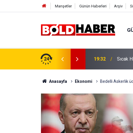
Manşetler
Günün Haberleri
Arşiv
S
G
vlendirme’ Tepkisi!
24
19:32
Sıcak H
Anasayfa
Ekonomi
Bedelli Askerlik ü