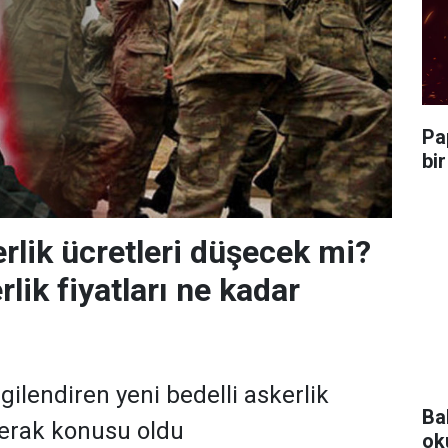
Pa
bi
erlik ücretleri düşecek mi?
rlik fiyatları ne kadar
lgilendiren yeni bedelli askerlik
Ba
erak konusu oldu
ok