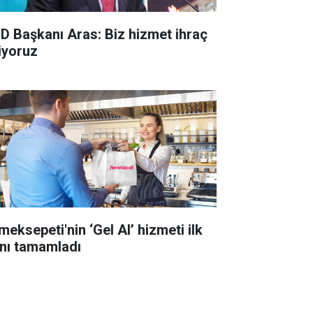
D Başkanı Aras: Biz hizmet ihraç
iyoruz
meksepeti'nin ‘Gel Al’ hizmeti ilk
lını tamamladı