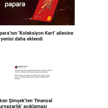
para’nın ‘Koleksiyon Kart’ ailesine
r yenisi daha eklendi
kan Şimşek'ten 'finansal
uryazarlık' açıklaması