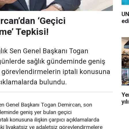
UN
can’dan ‘Geçici
ed
me’ Tepkisi!
lık Sen Genel Başkanı Togan
günlerde sağlık gündeminde geniş
i görevlendirmelerin iptali konusuna
açıklamalarda bulundu.
Ye
yı
en Genel Başkanı Togan Demircan, son
deminde geniş yer bulan geçici
tali konusuna ilişkin çarpıcı açıklamalarda
i liyakatsiz ve adaletsiz görevlendirmelere