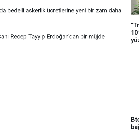
bedelli askerlik ücretlerine yeni bir zam daha
"T
10
anı Recep Tayyip Erdoğan'dan bir müjde
yü
Bt
ba