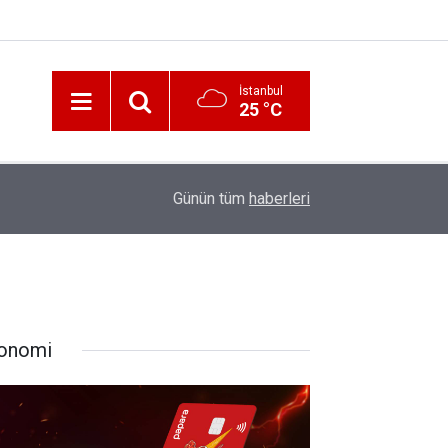
İstanbul
25 °C
12:56
İzmir 112’de Kan Donduran İddialar!
Günün tüm
haberleri
onomi