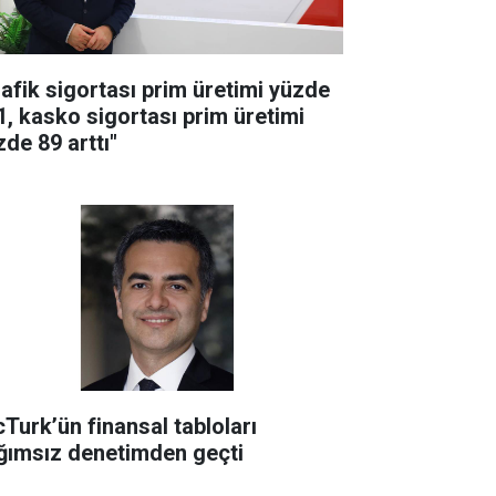
rafik sigortası prim üretimi yüzde
1, kasko sigortası prim üretimi
zde 89 arttı"
cTurk’ün finansal tabloları
ğımsız denetimden geçti