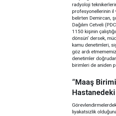
radyoloji teknikerle
profesyonellerinin il
belirten Demircan, şu
Dağılım Cetveli (PDC
1150 kişinin çalıştığ
dönsün’ dersek, müdür
kamu denetimleri, si
göz ardı etmememiz 
denetimler doğrudan
birimleri de aniden 
“Maaş Birimi
Hastanedeki
Görevlendirmelerdeki
liyakatsizlik olduğ