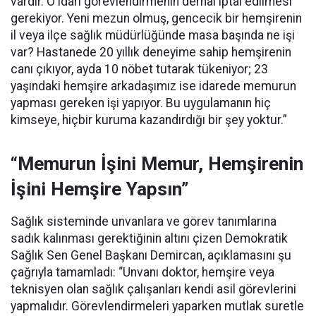
vardır. O idari görevlendirmenin derhal iptal edilmesi
gerekiyor. Yeni mezun olmuş, gencecik bir hemşirenin
il veya ilçe sağlık müdürlüğünde masa başında ne işi
var? Hastanede 20 yıllık deneyime sahip hemşirenin
canı çıkıyor, ayda 10 nöbet tutarak tükeniyor; 23
yaşındaki hemşire arkadaşımız ise idarede memurun
yapması gereken işi yapıyor. Bu uygulamanın hiç
kimseye, hiçbir kuruma kazandırdığı bir şey yoktur.”
“Memurun İşini Memur, Hemşirenin
İşini Hemşire Yapsın”
Sağlık sisteminde unvanlara ve görev tanımlarına
sadık kalınması gerektiğinin altını çizen Demokratik
Sağlık Sen Genel Başkanı Demircan, açıklamasını şu
çağrıyla tamamladı:
“Unvanı doktor, hemşire veya
teknisyen olan sağlık çalışanları kendi asil görevlerini
yapmalıdır. Görevlendirmeleri yaparken mutlak suretle