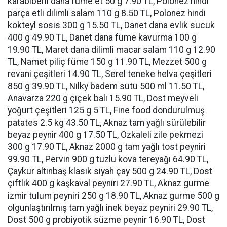
karabiberli dana füme et 50 g 7.90 TL, Polonez hindi
parça etli dilimli salam 110 g 8.50 TL, Polonez hindi
kokteyl sosis 300 g 15.50 TL, Danet dana evlik sucuk
400 g 49.90 TL, Danet dana füme kavurma 100 g
19.90 TL, Maret dana dilimli macar salam 110 g 12.90
TL, Namet piliç füme 150 g 11.90 TL, Mezzet 500 g
revani çeşitleri 14.90 TL, Serel teneke helva çeşitleri
850 g 39.90 TL, Nilky badem sütü 500 ml 11.50 TL,
Anavarza 220 g çiçek balı 15.90 TL, Dost meyveli
yoğurt çeşitleri 125 g 5 TL, Fine food dondurulmuş
patates 2.5 kg 43.50 TL, Aknaz tam yağlı sürülebilir
beyaz peynir 400 g 17.50 TL, Özkaleli zile pekmezi
300 g 17.90 TL, Aknaz 2000 g tam yağlı tost peyniri
99.90 TL, Pervin 900 g tuzlu kova tereyağı 64.90 TL,
Çaykur altınbaş klasik siyah çay 500 g 24.90 TL, Dost
çiftlik 400 g kaşkaval peyniri 27.90 TL, Aknaz gurme
izmir tulum peyniri 250 g 18.90 TL, Aknaz gurme 500 g
olgunlaştırılmış tam yağlı inek beyaz peyniri 29.90 TL,
Dost 500 g probiyotik süzme peynir 16.90 TL, Dost