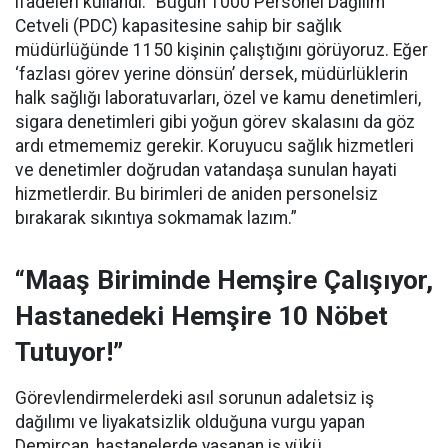
ifadeleri kullandı:
“Bugün 1000 Personel Dağılım
Cetveli (PDC) kapasitesine sahip bir sağlık
müdürlüğünde 1150 kişinin çalıştığını görüyoruz. Eğer
‘fazlası görev yerine dönsün’ dersek, müdürlüklerin
halk sağlığı laboratuvarları, özel ve kamu denetimleri,
sigara denetimleri gibi yoğun görev skalasını da göz
ardı etmememiz gerekir. Koruyucu sağlık hizmetleri
ve denetimler doğrudan vatandaşa sunulan hayati
hizmetlerdir. Bu birimleri de aniden personelsiz
bırakarak sıkıntıya sokmamak lazım.”
“Maaş Biriminde Hemşire Çalışıyor,
Hastanedeki Hemşire 10 Nöbet
Tutuyor!”
Görevlendirmelerdeki asıl sorunun adaletsiz iş
dağılımı ve liyakatsizlik olduğuna vurgu yapan
Demircan, hastanelerde yaşanan iş yükü