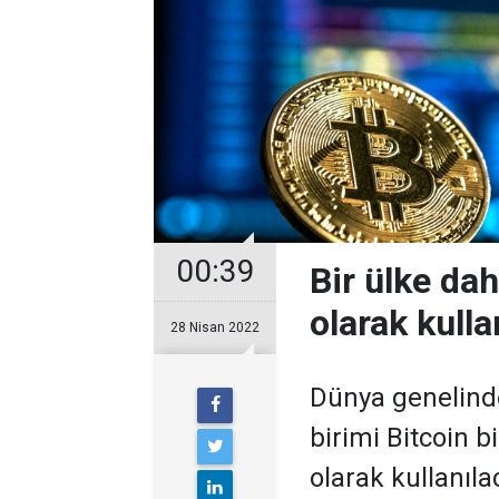
00:39
Bir ülke dah
olarak kull
28 Nisan 2022
Dünya genelinde
birimi Bitcoin b
olarak kullanıla