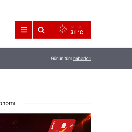
İstanbul
31 °C
12:56
İzmir 112’de Kan Donduran İddialar!
Günün tüm
haberleri
onomi