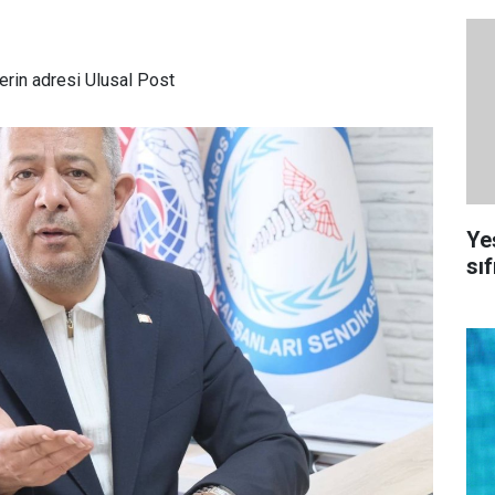
rin adresi Ulusal Post
Ye
sıf