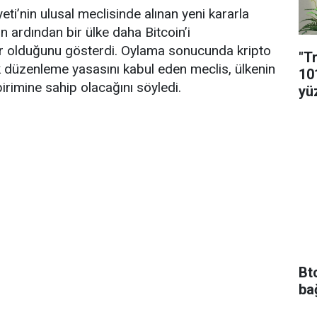
ti’nin ulusal meclisinde alınan yeni kararla
un ardından bir ülke daha Bitcoin’i
ır olduğunu gösterdi. Oylama sonucunda kripto
"T
k düzenleme yasasını kabul eden meclis, ülkenin
10
 birimine sahip olacağını söyledi.
yü
Bt
ba