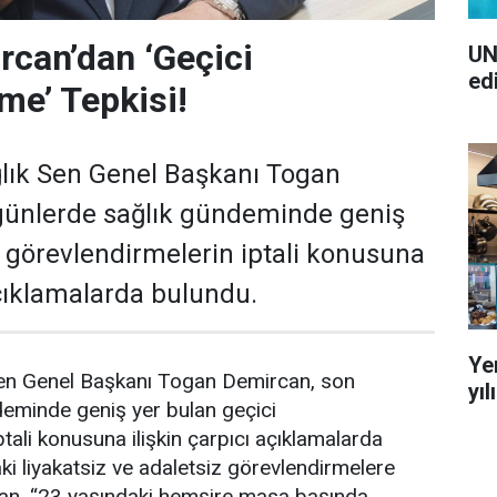
can’dan ‘Geçici
UN
ed
me’ Tepkisi!
lık Sen Genel Başkanı Togan
günlerde sağlık gündeminde geniş
i görevlendirmelerin iptali konusuna
açıklamalarda bulundu.
Ye
en Genel Başkanı Togan Demircan, son
yı
deminde geniş yer bulan geçici
tali konusuna ilişkin çarpıcı açıklamalarda
i liyakatsiz ve adaletsiz görevlendirmelere
an, “23 yaşındaki hemşire masa başında