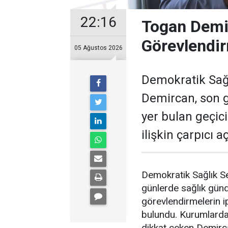
22:16
Togan Demir
Görevlendir
05 Ağustos 2026
Demokratik Sağ
Demircan, son 
yer bulan geçic
ilişkin çarpıcı 
Demokratik Sağlık S
günlerde sağlık gün
görevlendirmelerin ip
bulundu. Kurumlardak
dikkat çeken Demirc