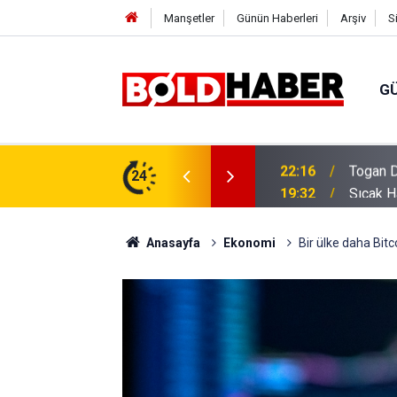
Manşetler
Günün Haberleri
Arşiv
S
G
vlendirme’ Tepkisi!
24
19:32
Sıcak H
Anasayfa
Ekonomi
Bir ülke daha Bitc