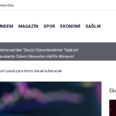
itene Ekle
ÜNDEM
MAGAZIN
SPOR
EKONOMI
SAĞLIK
avalarda Ödem Şikayetini Hafife Almayın!
oin’i yasal para birimi olarak kullanacak
Ek