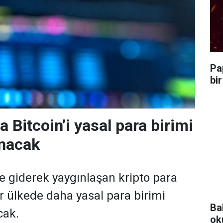
Pa
bi
a Bitcoin’i yasal para birimi
anacak
 giderek yaygınlaşan kripto para
ir ülkede daha yasal para birimi
Ba
cak.
ok