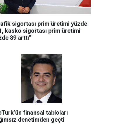
rafik sigortası prim üretimi yüzde
1, kasko sigortası prim üretimi
zde 89 arttı"
cTurk’ün finansal tabloları
ğımsız denetimden geçti