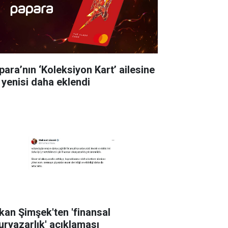
para’nın ‘Koleksiyon Kart’ ailesine
r yenisi daha eklendi
kan Şimşek'ten 'finansal
uryazarlık' açıklaması