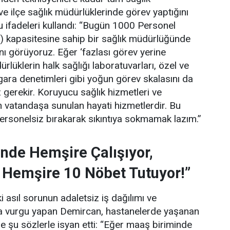
 ve ilçe sağlık müdürlüklerinde görev yaptığını
 ifadeleri kullandı:
“Bugün 1000 Personel
) kapasitesine sahip bir sağlık müdürlüğünde
ını görüyoruz. Eğer ‘fazlası görev yerine
lüklerin halk sağlığı laboratuvarları, özel ve
gara denetimleri gibi yoğun görev skalasını da
gerekir. Koruyucu sağlık hizmetleri ve
 vatandaşa sunulan hayati hizmetlerdir. Bu
personelsiz bırakarak sıkıntıya sokmamak lazım.”
nde Hemşire Çalışıyor,
 Hemşire 10 Nöbet Tutuyor!”
 asıl sorunun adaletsiz iş dağılımı ve
una vurgu yapan Demircan, hastanelerde yaşanan
e şu sözlerle isyan etti:
“Eğer maaş biriminde