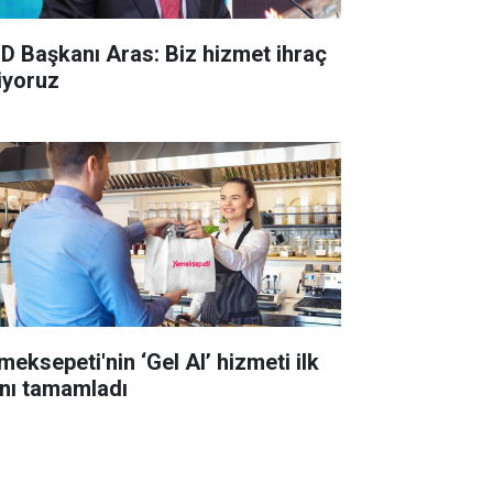
D Başkanı Aras: Biz hizmet ihraç
iyoruz
meksepeti'nin ‘Gel Al’ hizmeti ilk
lını tamamladı