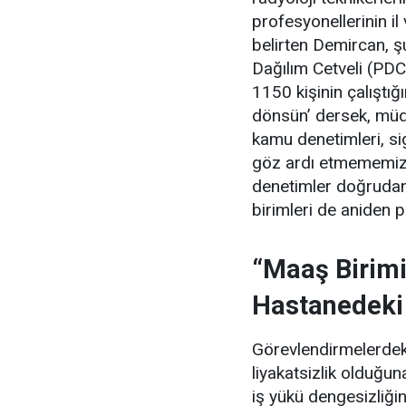
profesyonellerinin il
belirten Demircan, şu
Dağılım Cetveli (PDC
1150 kişinin çalıştığ
dönsün’ dersek, müdür
kamu denetimleri, si
göz ardı etmememiz 
denetimler doğrudan
birimleri de aniden 
“Maaş Birimi
Hastanedeki
Görevlendirmelerdeki
liyakatsizlik olduğ
iş yükü dengesizliğin