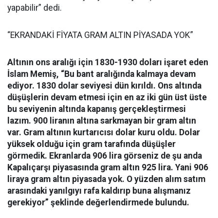
yapabilir” dedi.
“EKRANDAKİ FİYATA GRAM ALTIN PİYASADA YOK”
Altının ons aralığı için 1830-1930 doları işaret eden
İslam Memiş, “Bu bant aralığında kalmaya devam
ediyor. 1830 dolar seviyesi dün kırıldı. Ons altında
düşüşlerin devam etmesi için en az iki gün üst üste
bu seviyenin altında kapanış gerçekleştirmesi
lazım. 900 liranın altına sarkmayan bir gram altın
var. Gram altının kurtarıcısı dolar kuru oldu. Dolar
yüksek olduğu için gram tarafında düşüşler
görmedik. Ekranlarda 906 lira görseniz de şu anda
Kapalıçarşı piyasasında gram altın 925 lira. Yani 906
liraya gram altın piyasada yok. O yüzden alım satım
arasındaki yanılgıyı rafa kaldırıp buna alışmanız
gerekiyor” şeklinde değerlendirmede bulundu.