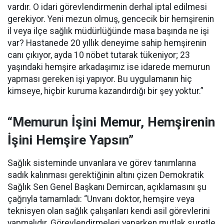
vardır. O idari görevlendirmenin derhal iptal edilmesi
gerekiyor. Yeni mezun olmuş, gencecik bir hemşirenin
il veya ilçe sağlık müdürlüğünde masa başında ne işi
var? Hastanede 20 yıllık deneyime sahip hemşirenin
canı çıkıyor, ayda 10 nöbet tutarak tükeniyor; 23
yaşındaki hemşire arkadaşımız ise idarede memurun
yapması gereken işi yapıyor. Bu uygulamanın hiç
kimseye, hiçbir kuruma kazandırdığı bir şey yoktur.”
“Memurun İşini Memur, Hemşirenin
İşini Hemşire Yapsın”
Sağlık sisteminde unvanlara ve görev tanımlarına
sadık kalınması gerektiğinin altını çizen Demokratik
Sağlık Sen Genel Başkanı Demircan, açıklamasını şu
çağrıyla tamamladı:
“Unvanı doktor, hemşire veya
teknisyen olan sağlık çalışanları kendi asil görevlerini
yapmalıdır. Görevlendirmeleri yaparken mutlak suretle