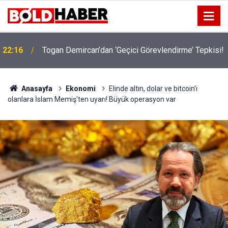
!
19:32
Sıcak Havalarda Ödem Şikayetini Hafife Almayın!
Anasayfa
Ekonomi
Elinde altın, dolar ve bitcoin'i
olanlara İslam Memiş'ten uyarı! Büyük operasyon var