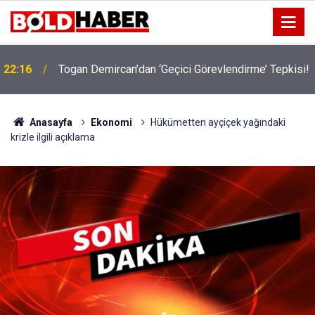
22:16
Togan Demircan’dan ‘Geçici Görevlendirme’ Tepkisi!
19:32
Sıcak Havalarda Ödem Şikayetini Hafife Almayın!
Anasayfa
Ekonomi
Hükümetten ayçiçek yağındaki
krizle ilgili açıklama