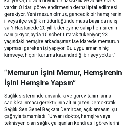
kalıyorsa, burada büyük bir haksızlık ve adaletsizlik
vardır. O idari görevlendirmenin derhal iptal edilmesi
gerekiyor. Yeni mezun olmuş, gencecik bir hemşirenin
il veya ilçe sağlık müdürlüğünde masa başında ne işi
var? Hastanede 20 yıllık deneyime sahip hemşirenin
canı çıkıyor, ayda 10 nöbet tutarak tükeniyor; 23
yaşındaki hemşire arkadaşımız ise idarede memurun
yapması gereken işi yapıyor. Bu uygulamanın hiç
kimseye, hiçbir kuruma kazandırdığı bir şey yoktur.”
“Memurun İşini Memur, Hemşirenin
İşini Hemşire Yapsın”
Sağlık sisteminde unvanlara ve görev tanımlarına
sadık kalınması gerektiğinin altını çizen Demokratik
Sağlık Sen Genel Başkanı Demircan, açıklamasını şu
çağrıyla tamamladı:
“Unvanı doktor, hemşire veya
teknisyen olan sağlık çalışanları kendi asil görevlerini