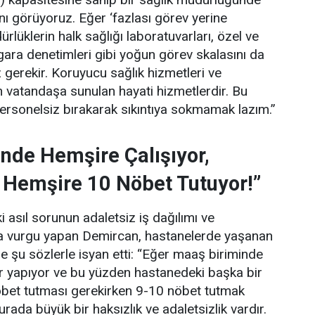
ını görüyoruz. Eğer ‘fazlası görev yerine
lüklerin halk sağlığı laboratuvarları, özel ve
gara denetimleri gibi yoğun görev skalasını da
gerekir. Koruyucu sağlık hizmetleri ve
 vatandaşa sunulan hayati hizmetlerdir. Bu
personelsiz bırakarak sıkıntıya sokmamak lazım.”
nde Hemşire Çalışıyor,
 Hemşire 10 Nöbet Tutuyor!”
 asıl sorunun adaletsiz iş dağılımı ve
una vurgu yapan Demircan, hastanelerde yaşanan
e şu sözlerle isyan etti:
“Eğer maaş biriminde
ler yapıyor ve bu yüzden hastanedeki başka bir
bet tutması gerekirken 9-10 nöbet tutmak
rada büyük bir haksızlık ve adaletsizlik vardır.