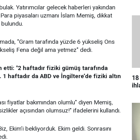
k bulak. Yatırımcılar gelecek haberleri yakından
ve Para piyasaları uzmanı İslam Memiş, dikkat
 bulundu.
amada, "Gram tarafında yüzde 6 yükseliş Ons
kseliş Fena değil ama yetmez" dedi.
tti: "2 haftadır fiziki gümüş tarafında
. 1 haftadır da ABD ve İngiltere’de fiziki altın
18
ih
ması fiyatlar bakımından olumlu" diyen Memiş,
sizlikler açısından olumsuz!" ifadelerini kullandı.
z, Ekim’i bekliyorduk. Ekim geldi. Sonrasını
di.