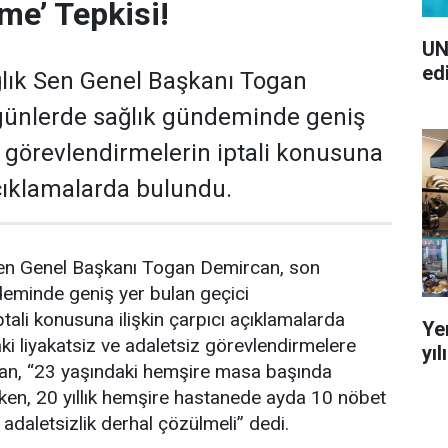
me’ Tepkisi!
UN
ed
lık Sen Genel Başkanı Togan
günlerde sağlık gündeminde geniş
i görevlendirmelerin iptali konusuna
açıklamalarda bulundu.
en Genel Başkanı Togan Demircan, son
deminde geniş yer bulan geçici
tali konusuna ilişkin çarpıcı açıklamalarda
Ye
i liyakatsiz ve adaletsiz görevlendirmelere
yı
an, “23 yaşındaki hemşire masa başında
ken, 20 yıllık hemşire hastanede ayda 10 nöbet
 adaletsizlik derhal çözülmeli” dedi.