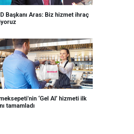
D Başkanı Aras: Biz hizmet ihraç
iyoruz
meksepeti'nin ‘Gel Al’ hizmeti ilk
lını tamamladı