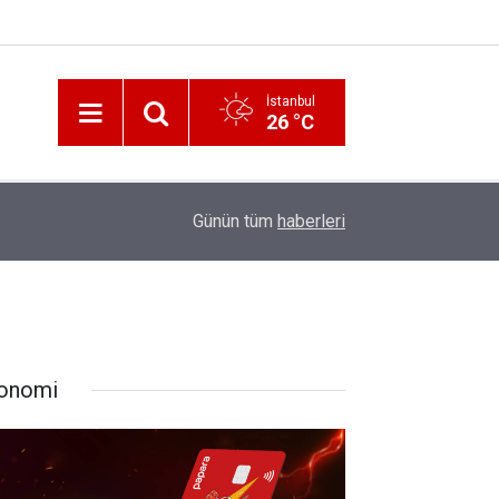
İstanbul
26 °C
12:56
İzmir 112’de Kan Donduran İddialar!
Günün tüm
haberleri
onomi