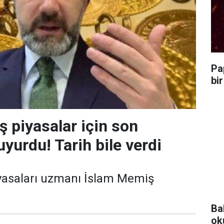
Pa
bi
 piyasalar için son
yurdu! Tarih bile verdi
iyasaları uzmanı İslam Memiş
Ba
ok