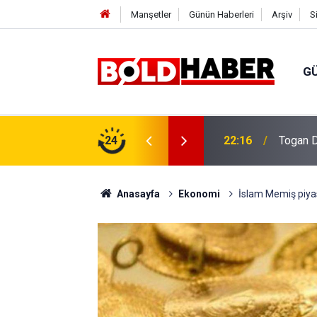
Manşetler
Günün Haberleri
Arşiv
S
G
vlendirme’ Tepkisi!
24
19:32
Sıcak H
Anasayfa
Ekonomi
İslam Memiş piyasa