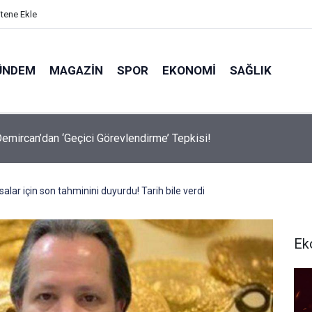
itene Ekle
ÜNDEM
MAGAZIN
SPOR
EKONOMI
SAĞLIK
avalarda Ödem Şikayetini Hafife Almayın!
lar için son tahminini duyurdu! Tarih bile verdi
Ek