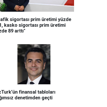
rafik sigortası prim üretimi yüzde
1, kasko sigortası prim üretimi
zde 89 arttı"
cTurk’ün finansal tabloları
ğımsız denetimden geçti