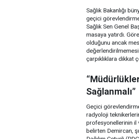
Sağlık Bakanlığı büny
geçici görevlendirmel
Sağlık Sen Genel Ba
masaya yatırdı. Görev
olduğunu ancak mes
değerlendirilmemesi
çarpıklıklara dikkat ç
“Müdürlükler
Sağlanmalı”
Geçici görevlendirmel
radyoloji teknikerle
profesyonellerinin il
belirten Demircan, şu
Dağılım Cetveli (PDC