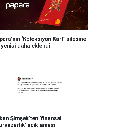
para’nın ‘Koleksiyon Kart’ ailesine
r yenisi daha eklendi
kan Şimşek'ten 'finansal
uryazarlık' açıklaması