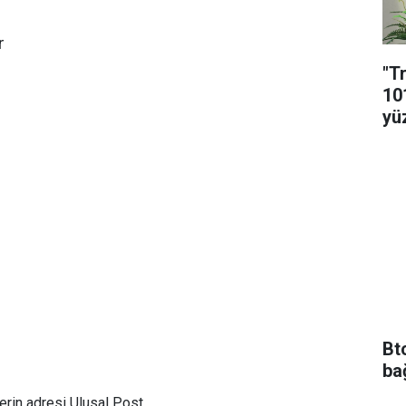
r
"T
10
yü
Bt
ba
rin adresi Ulusal Post