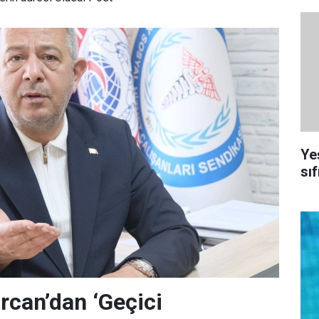
Ye
sıf
can’dan ‘Geçici