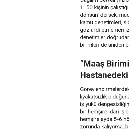
1150 kişinin çalıştığ
dönsün’ dersek, müdür
kamu denetimleri, si
göz ardı etmememiz 
denetimler doğrudan
birimleri de aniden 
“Maaş Birimi
Hastanedeki
Görevlendirmelerdeki
liyakatsizlik olduğ
iş yükü dengesizliğin
bir hemşire idari iş
hemşire ayda 5-6 nö
zorunda kalıyorsa, bu