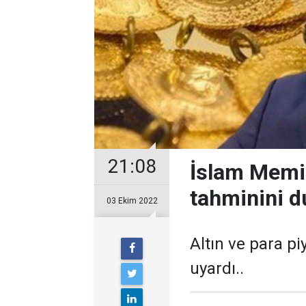
21:08
İslam Memiş
tahminini du
03 Ekim 2022
Altın ve para p
uyardı..