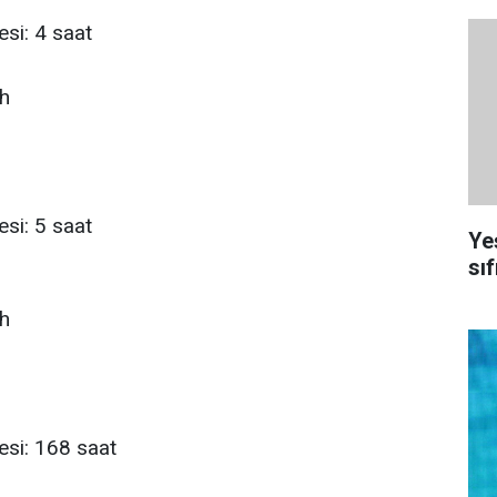
esi: 4 saat
wh
İ
esi: 5 saat
Ye
sıf
wh
esi: 168 saat