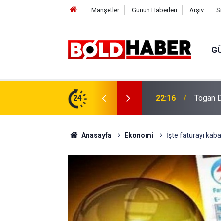
Manşetler
Günün Haberleri
Arşiv
S
G
vlendirme’ Tepkisi!
24
19:32
Sıcak H
Anasayfa
Ekonomi
İşte faturayı kaba