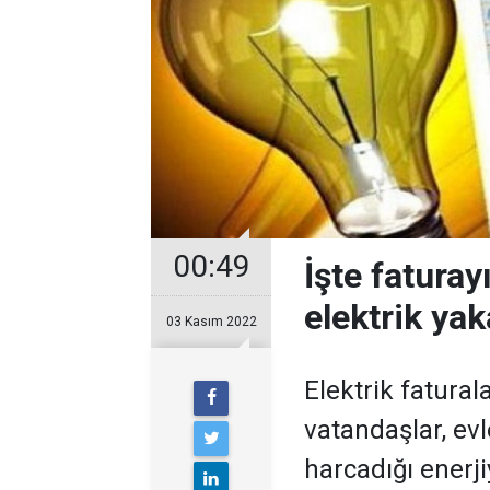
00:49
İşte faturay
elektrik yak
03 Kasım 2022
Elektrik fatura
vatandaşlar, evl
harcadığı enerj