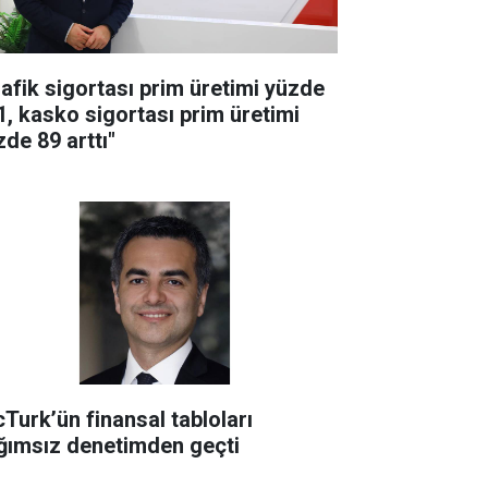
rafik sigortası prim üretimi yüzde
1, kasko sigortası prim üretimi
zde 89 arttı"
cTurk’ün finansal tabloları
ğımsız denetimden geçti