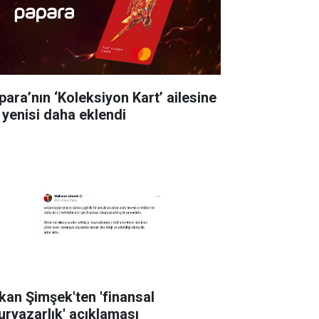
para’nın ‘Koleksiyon Kart’ ailesine
r yenisi daha eklendi
kan Şimşek'ten 'finansal
uryazarlık' açıklaması