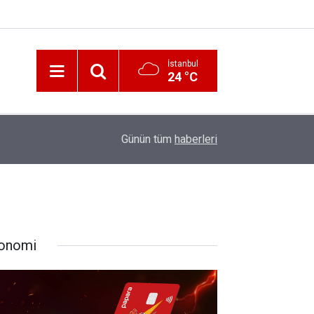
İstanbul
24 °C
12:56
İzmir 112’de Kan Donduran İddialar!
Günün tüm
haberleri
onomi