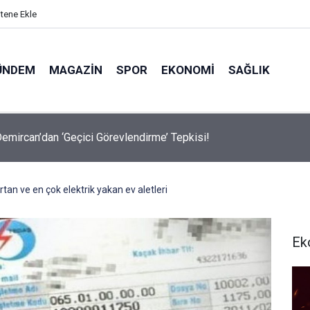
itene Ekle
ÜNDEM
MAGAZIN
SPOR
EKONOMI
SAĞLIK
avalarda Ödem Şikayetini Hafife Almayın!
rtan ve en çok elektrik yakan ev aletleri
Ek