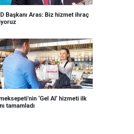
D Başkanı Aras: Biz hizmet ihraç
iyoruz
meksepeti'nin ‘Gel Al’ hizmeti ilk
lını tamamladı