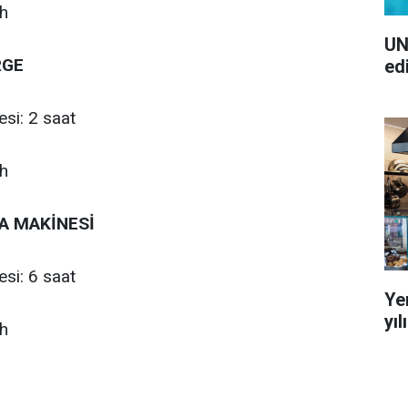
wh
UN
RGE
ed
esi: 2 saat
wh
A MAKİNESİ
esi: 6 saat
Ye
yı
wh