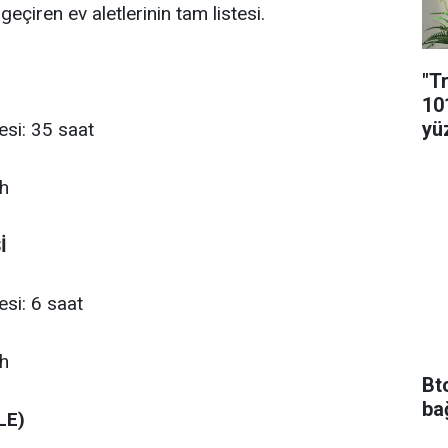
geçiren ev aletlerinin tam listesi.
"T
10
yü
esi: 35 saat
wh
İ
esi: 6 saat
wh
Bt
ba
LE)