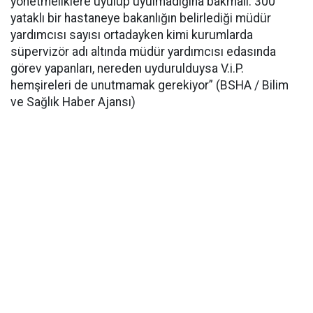
yönetmeliklere uyulup uyulmadığına bakmalı. 300
yataklı bir hastaneye bakanlığın belirlediği müdür
yardımcısı sayısı ortadayken kimi kurumlarda
süpervizör adı altında müdür yardımcısı edasında
görev yapanları, nereden uydurulduysa V.i.P.
hemşireleri de unutmamak gerekiyor” (BSHA / Bilim
ve Sağlık Haber Ajansı)