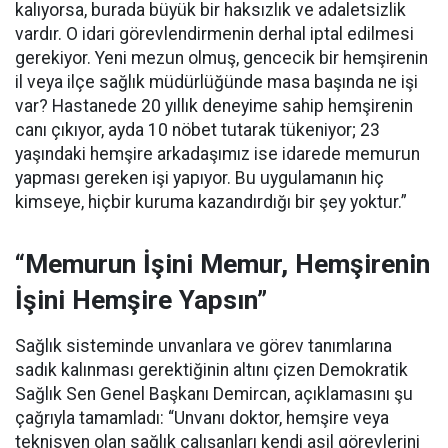
kalıyorsa, burada büyük bir haksızlık ve adaletsizlik
vardır. O idari görevlendirmenin derhal iptal edilmesi
gerekiyor. Yeni mezun olmuş, gencecik bir hemşirenin
il veya ilçe sağlık müdürlüğünde masa başında ne işi
var? Hastanede 20 yıllık deneyime sahip hemşirenin
canı çıkıyor, ayda 10 nöbet tutarak tükeniyor; 23
yaşındaki hemşire arkadaşımız ise idarede memurun
yapması gereken işi yapıyor. Bu uygulamanın hiç
kimseye, hiçbir kuruma kazandırdığı bir şey yoktur.”
“Memurun İşini Memur, Hemşirenin
İşini Hemşire Yapsın”
Sağlık sisteminde unvanlara ve görev tanımlarına
sadık kalınması gerektiğinin altını çizen Demokratik
Sağlık Sen Genel Başkanı Demircan, açıklamasını şu
çağrıyla tamamladı:
“Unvanı doktor, hemşire veya
teknisyen olan sağlık çalışanları kendi asil görevlerini