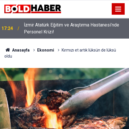
İzmir Atatürk Eğitim ve Araştırma Hastanesi’nde
17:24
Personel Krizi!
22:16
Togan Demircan’dan ‘Geçici Görevlendirme’ Tepkisi!
Anasayfa
Ekonomi
Kırmızı et artık lüksün de lüksü
oldu