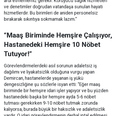
ardı etmememiz gerekir. Koruyucu sağlık hizmetleri
ve denetimler doğrudan vatandaşa sunulan hayati
hizmetlerdir. Bu birimleri de aniden personelsiz
bırakarak sıkıntıya sokmamak lazım.”
“Maaş Biriminde Hemşire Çalışıyor,
Hastanedeki Hemşire 10 Nöbet
Tutuyor!”
Görevlendirmelerdeki asıl sorunun adaletsiz iş
dağılımı ve liyakatsizlik olduğuna vurgu yapan
Demircan, hastanelerde yaşanan iş yükü
dengesizliğine şu sözlerle isyan etti:
“Eğer maaş
biriminde bir hemşire idari işler yapıyor ve bu yüzden
hastanedeki başka bir hemşire ayda 5-6 nöbet
tutması gerekirken 9-10 nöbet tutmak zorunda
kalıyorsa, burada büyük bir haksızlık ve adaletsizlik
vardır. O idari görevlendirmenin derhal iptal edilmesi