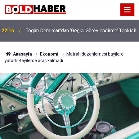
22:16
Togan Demircan’dan ‘Geçici Görevlendirme’ Tepkisi!
19:32
Sıcak Havalarda Ödem Şikayetini Hafife Almayın!
Anasayfa
Ekonomi
Matrah düzenlemesi bayilere
yaradı! Bayilerde araç kalmadı