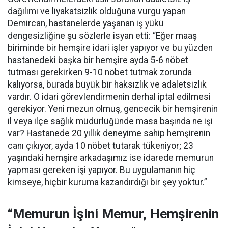
dağılımı ve liyakatsizlik olduğuna vurgu yapan
Demircan, hastanelerde yaşanan iş yükü
dengesizliğine şu sözlerle isyan etti:
“Eğer maaş
biriminde bir hemşire idari işler yapıyor ve bu yüzden
hastanedeki başka bir hemşire ayda 5-6 nöbet
tutması gerekirken 9-10 nöbet tutmak zorunda
kalıyorsa, burada büyük bir haksızlık ve adaletsizlik
vardır. O idari görevlendirmenin derhal iptal edilmesi
gerekiyor. Yeni mezun olmuş, gencecik bir hemşirenin
il veya ilçe sağlık müdürlüğünde masa başında ne işi
var? Hastanede 20 yıllık deneyime sahip hemşirenin
canı çıkıyor, ayda 10 nöbet tutarak tükeniyor; 23
yaşındaki hemşire arkadaşımız ise idarede memurun
yapması gereken işi yapıyor. Bu uygulamanın hiç
kimseye, hiçbir kuruma kazandırdığı bir şey yoktur.”
“Memurun İşini Memur, Hemşirenin