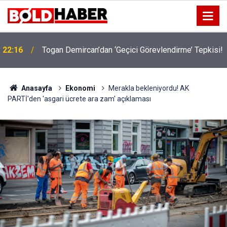
22:16
Togan Demircan’dan ‘Geçici Görevlendirme’ Tepkisi!
19:32
Sıcak Havalarda Ödem Şikayetini Hafife Almayın!
Anasayfa
Ekonomi
Merakla bekleniyordu! AK
PARTİ'den 'asgari ücrete ara zam' açıklaması