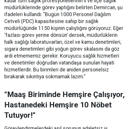
kadar tüm sağlık profesyonellerinin il ve ilçe sağlık
müdürlüklerinde görev yaptığını belirten Demircan, şu
ifadeleri kullandı:
“Bugün 1000 Personel Dağılım
Cetveli (PDC) kapasitesine sahip bir sağlık
müdürlüğünde 1150 kişinin çalıştığını görüyoruz. Eğer
‘fazlası görev yerine dönsün’ dersek, müdürlüklerin
halk sağlığı laboratuvarları, özel ve kamu denetimleri,
sigara denetimleri gibi yoğun görev skalasını da göz
ardı etmememiz gerekir. Koruyucu sağlık hizmetleri
ve denetimler doğrudan vatandaşa sunulan hayati
hizmetlerdir. Bu birimleri de aniden personelsiz
bırakarak sıkıntıya sokmamak lazım.”
“Maaş Biriminde Hemşire Çalışıyor,
Hastanedeki Hemşire 10 Nöbet
Tutuyor!”
Görevlendirmelerdeki asıl sorunun adaletsiz iş