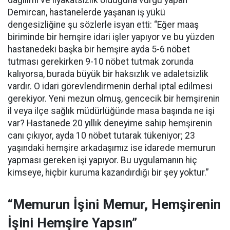
dağılımı ve liyakatsizlik olduğuna vurgu yapan
Demircan, hastanelerde yaşanan iş yükü
dengesizliğine şu sözlerle isyan etti:
“Eğer maaş
biriminde bir hemşire idari işler yapıyor ve bu yüzden
hastanedeki başka bir hemşire ayda 5-6 nöbet
tutması gerekirken 9-10 nöbet tutmak zorunda
kalıyorsa, burada büyük bir haksızlık ve adaletsizlik
vardır. O idari görevlendirmenin derhal iptal edilmesi
gerekiyor. Yeni mezun olmuş, gencecik bir hemşirenin
il veya ilçe sağlık müdürlüğünde masa başında ne işi
var? Hastanede 20 yıllık deneyime sahip hemşirenin
canı çıkıyor, ayda 10 nöbet tutarak tükeniyor; 23
yaşındaki hemşire arkadaşımız ise idarede memurun
yapması gereken işi yapıyor. Bu uygulamanın hiç
kimseye, hiçbir kuruma kazandırdığı bir şey yoktur.”
“Memurun İşini Memur, Hemşirenin
İşini Hemşire Yapsın”