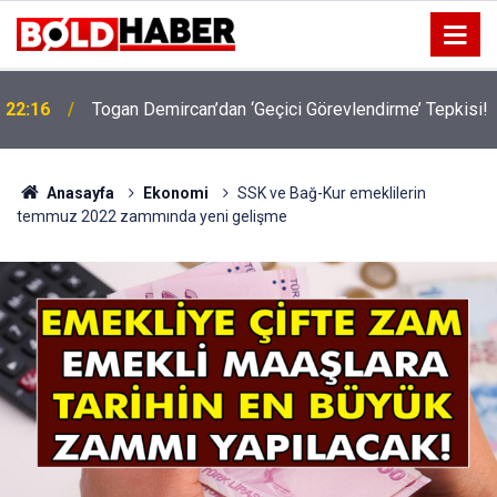
!
19:32
Sıcak Havalarda Ödem Şikayetini Hafife Almayın!
Anasayfa
Ekonomi
SSK ve Bağ-Kur emeklilerin
temmuz 2022 zammında yeni gelişme