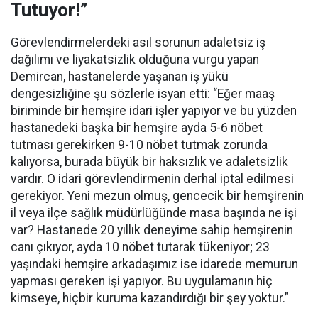
Tutuyor!”
Görevlendirmelerdeki asıl sorunun adaletsiz iş
dağılımı ve liyakatsizlik olduğuna vurgu yapan
Demircan, hastanelerde yaşanan iş yükü
dengesizliğine şu sözlerle isyan etti:
“Eğer maaş
biriminde bir hemşire idari işler yapıyor ve bu yüzden
hastanedeki başka bir hemşire ayda 5-6 nöbet
tutması gerekirken 9-10 nöbet tutmak zorunda
kalıyorsa, burada büyük bir haksızlık ve adaletsizlik
vardır. O idari görevlendirmenin derhal iptal edilmesi
gerekiyor. Yeni mezun olmuş, gencecik bir hemşirenin
il veya ilçe sağlık müdürlüğünde masa başında ne işi
var? Hastanede 20 yıllık deneyime sahip hemşirenin
canı çıkıyor, ayda 10 nöbet tutarak tükeniyor; 23
yaşındaki hemşire arkadaşımız ise idarede memurun
yapması gereken işi yapıyor. Bu uygulamanın hiç
kimseye, hiçbir kuruma kazandırdığı bir şey yoktur.”