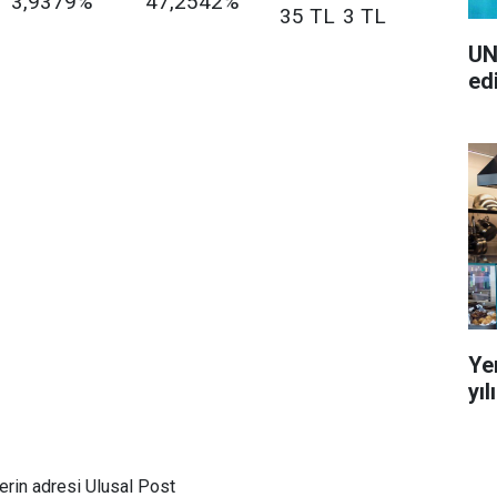
3,9379%
47,2542%
35 TL
3 TL
UN
ed
Ye
yı
rin adresi Ulusal Post