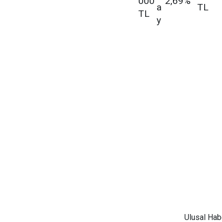
000
2,69%
a
TL
TL
y
Ulusal
Habe