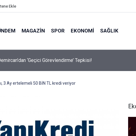
itene Ekle
ÜNDEM
MAGAZIN
SPOR
EKONOMI
SAĞLIK
avalarda Ödem Şikayetini Hafife Almayın!
, 3 Ay ertelemeli 50 BİN TL kredi veriyor
Ek