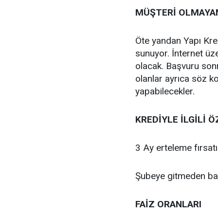
MÜŞTERİ OLMAYAN
Öte yandan Yapı Kred
sunuyor. İnternet üz
olacak. Başvuru son
olanlar ayrıca söz 
yapabilecekler.
KREDİYLE İLGİLİ Ö
3 Ay erteleme fırsat
Şubeye gitmeden ba
FAİZ ORANLARI