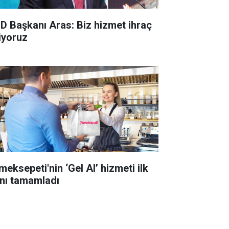
D Başkanı Aras: Biz hizmet ihraç
iyoruz
meksepeti'nin ‘Gel Al’ hizmeti ilk
lını tamamladı