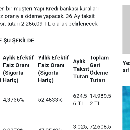
n bir müşteri Yapı Kredi bankası kuralları
iz oranıyla ödeme yapacak. 36 Ay taksit
ksit tutarı 2.286,09 TL olarak belirlenecek.
E ŞU ŞEKİLDE
Aylık Efektif
Yıllık Efektif
Toplam
Aylık
Ye
Faiz Oranı
Faiz Oranı
Geri
Taksit
sıf
(Sigorta
(Sigorta
Ödeme
Tutarı
i
Hariç)
Hariç)
Tutarı
624,5
14.989,5
4,3736%
52,4833%
6 TL
2 TL
3.025,
72.608,5