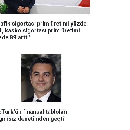
rafik sigortası prim üretimi yüzde
1, kasko sigortası prim üretimi
zde 89 arttı"
cTurk’ün finansal tabloları
ğımsız denetimden geçti