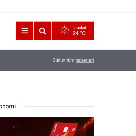
İstanbul
24 °C
12:56
İzmir 112’de Kan Donduran İddialar!
Günün tüm
haberleri
onomi