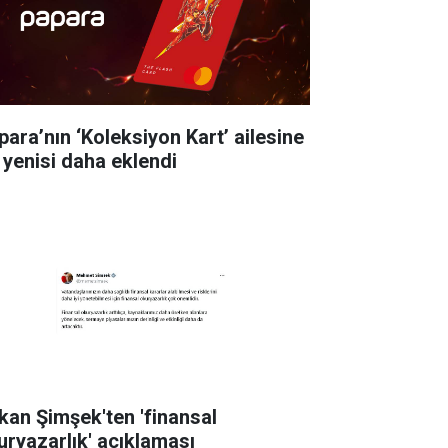
para’nın ‘Koleksiyon Kart’ ailesine
r yenisi daha eklendi
kan Şimşek'ten 'finansal
uryazarlık' açıklaması