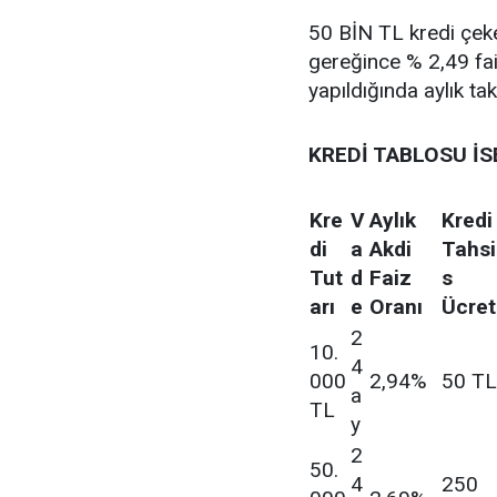
50 BİN TL kredi çeke
gereğince % 2,49 fa
yapıldığında aylık ta
KREDİ TABLOSU İS
Kre
V
Aylık
Kredi
di
a
Akdi
Tahsi
Tut
d
Faiz
s
arı
e
Oranı
Ücret
2
10.
4
000
2,94%
50 TL
a
TL
y
2
50.
4
250