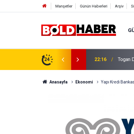
Manşetler
Günün Haberleri
Arşiv
S
G
vlendirme’ Tepkisi!
24
19:32
Sıcak H
Anasayfa
Ekonomi
Yapı Kredi Bankası