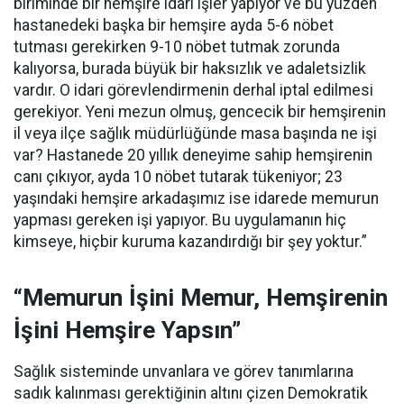
biriminde bir hemşire idari işler yapıyor ve bu yüzden
hastanedeki başka bir hemşire ayda 5-6 nöbet
tutması gerekirken 9-10 nöbet tutmak zorunda
kalıyorsa, burada büyük bir haksızlık ve adaletsizlik
vardır. O idari görevlendirmenin derhal iptal edilmesi
gerekiyor. Yeni mezun olmuş, gencecik bir hemşirenin
il veya ilçe sağlık müdürlüğünde masa başında ne işi
var? Hastanede 20 yıllık deneyime sahip hemşirenin
canı çıkıyor, ayda 10 nöbet tutarak tükeniyor; 23
yaşındaki hemşire arkadaşımız ise idarede memurun
yapması gereken işi yapıyor. Bu uygulamanın hiç
kimseye, hiçbir kuruma kazandırdığı bir şey yoktur.”
“Memurun İşini Memur, Hemşirenin
İşini Hemşire Yapsın”
Sağlık sisteminde unvanlara ve görev tanımlarına
sadık kalınması gerektiğinin altını çizen Demokratik