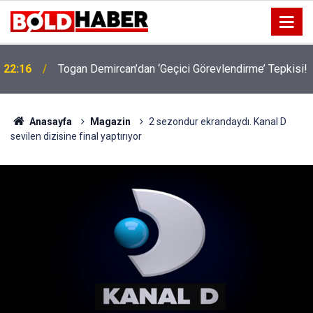
!
19:32
Sıcak Havalarda Ödem Şikayetini Hafife Almayın!
Anasayfa
Magazin
2 sezondur ekrandaydı. Kanal D
sevilen dizisine final yaptırıyor