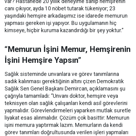
var? Hastanede 20 yıllık deneyime sahip hemşirenin
canı çıkıyor, ayda 10 nöbet tutarak tükeniyor; 23
yaşındaki hemşire arkadaşımız ise idarede memurun
yapması gereken işi yapıyor. Bu uygulamanın hiç
kimseye, hiçbir kuruma kazandırdığı bir şey yoktur.”
“Memurun İşini Memur, Hemşirenin
İşini Hemşire Yapsın”
Sağlık sisteminde unvanlara ve görev tanımlarına
sadık kalınması gerektiğinin altını çizen Demokratik
Sağlık Sen Genel Başkanı Demircan, açıklamasını şu
çağrıyla tamamladı:
“Unvanı doktor, hemşire veya
teknisyen olan sağlık çalışanları kendi asil görevlerini
yapmalıdır. Görevlendirmeleri yaparken mutlak suretle
liyakat esas alınmalıdır. Çözüm çok basittir: Memurun
işini memura yaptırmak lazım. Memurların da kendi
görev tanımları doğrultusunda verilen işleri yapmaları