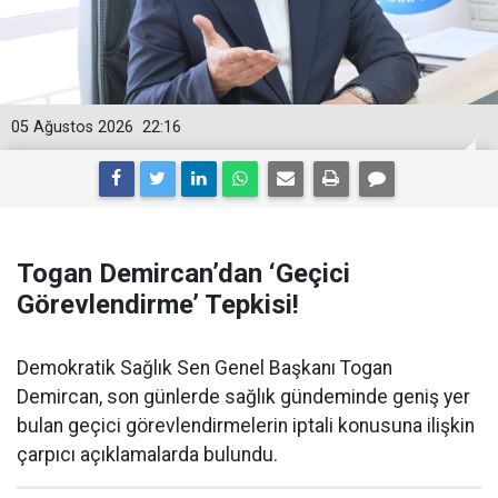
05 Ağustos 2026
22:16
Togan Demircan’dan ‘Geçici
Görevlendirme’ Tepkisi!
Demokratik Sağlık Sen Genel Başkanı Togan
Demircan, son günlerde sağlık gündeminde geniş yer
bulan geçici görevlendirmelerin iptali konusuna ilişkin
çarpıcı açıklamalarda bulundu.