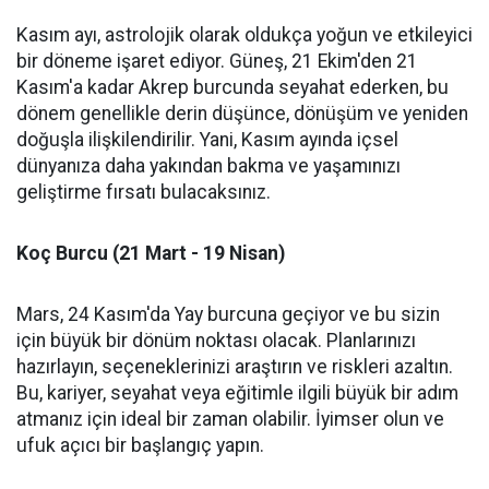
Kasım ayı, astrolojik olarak oldukça yoğun ve etkileyici
bir döneme işaret ediyor. Güneş, 21 Ekim'den 21
Kasım'a kadar Akrep burcunda seyahat ederken, bu
dönem genellikle derin düşünce, dönüşüm ve yeniden
doğuşla ilişkilendirilir. Yani, Kasım ayında içsel
dünyanıza daha yakından bakma ve yaşamınızı
geliştirme fırsatı bulacaksınız.
Koç Burcu (21 Mart - 19 Nisan)
Mars, 24 Kasım'da Yay burcuna geçiyor ve bu sizin
için büyük bir dönüm noktası olacak. Planlarınızı
hazırlayın, seçeneklerinizi araştırın ve riskleri azaltın.
Bu, kariyer, seyahat veya eğitimle ilgili büyük bir adım
atmanız için ideal bir zaman olabilir. İyimser olun ve
ufuk açıcı bir başlangıç yapın.