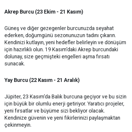
Akrep Burcu (23 Ekim - 21 Kasım)
Güneş ve diğer gezegenler burcunuzda seyahat
ederken, doğumgünü sezonunuzun tadını çıkarın.
Kendinizi kutlayın, yeni hedefler belirleyin ve dönüşüm
için hazırlıklı olun. 19 Kasım'daki Akrep burcundaki
dolunay, size geçmişteki engelleri aşma fırsatı
sunacak.
Yay Burcu (22 Kasım - 21 Aralık)
Jüpiter, 23 Kasım'da Balık burcuna geçiyor ve bu sizin
için büyük bir olumlu enerji getiriyor. Yaratıcı projeler,
yeni fırsatlar ve büyüme sizi bekliyor olacak.
Kendinize güvenin ve yeni fikirlerinizi paylaşmaktan
çekinmeyin.