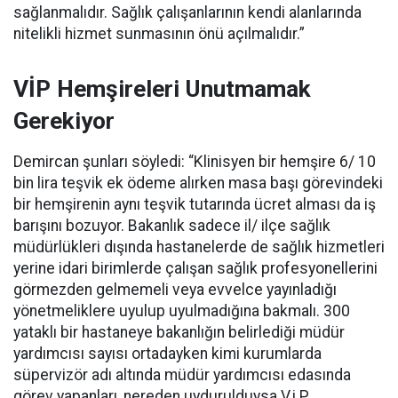
sağlanmalıdır. Sağlık çalışanlarının kendi alanlarında
nitelikli hizmet sunmasının önü açılmalıdır.”
VİP Hemşireleri Unutmamak
Gerekiyor
Demircan şunları söyledi: “Klinisyen bir hemşire 6/ 10
bin lira teşvik ek ödeme alırken masa başı görevindeki
bir hemşirenin aynı teşvik tutarında ücret alması da iş
barışını bozuyor. Bakanlık sadece il/ ilçe sağlık
müdürlükleri dışında hastanelerde de sağlık hizmetleri
yerine idari birimlerde çalışan sağlık profesyonellerini
görmezden gelmemeli veya evvelce yayınladığı
yönetmeliklere uyulup uyulmadığına bakmalı. 300
yataklı bir hastaneye bakanlığın belirlediği müdür
yardımcısı sayısı ortadayken kimi kurumlarda
süpervizör adı altında müdür yardımcısı edasında
görev yapanları, nereden uydurulduysa V.i.P.