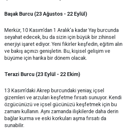
Başak Burcu (23 Ağustos - 22 Eylül)
Merkür, 10 Kasım'dan 1 Aralık'a kadar Yay burcunda
seyahat edecek, bu da sizin için büyük bir zihinsel
enerjiyi işaret ediyor. Yeni fikirler keşfedin, eğitim alın
ve bakış açınızı genişletin. Bu, kişisel gelişim ve
büyüme için harika bir dönem olacak.
Terazi Burcu (23 Eylül - 22 Ekim)
13 Kasım'daki Akrep burcundaki yeniay, içsel
gizemleri ve arzuları keşfetme fırsatı sunuyor. Kendi
özgücünüzü ve içsel gücünüzü keşfetmek için bu
zamanı kullanın. Aynı zamanda ilişkilerde daha derin
bağlar kurma ve eski korkuları aşma fırsatı da
sunabilir.