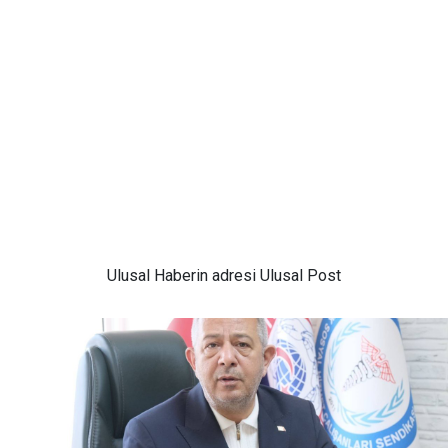
Ulusal
Haberin adresi Ulusal Post