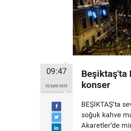
09:47
Beşiktaş'ta
konser
02 Eylül 2023
BEŞİKTAŞ'ta sev
soğuk kahve ma
Akaretler'de mi