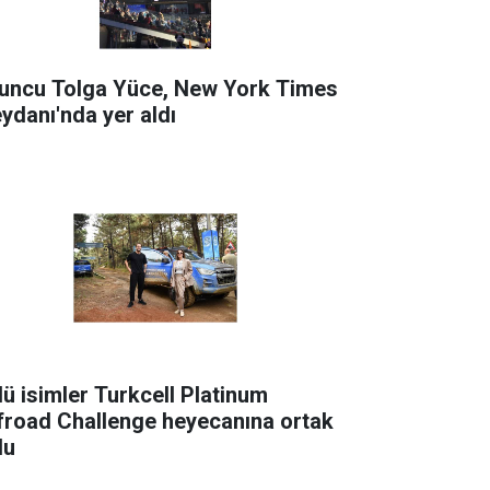
uncu Tolga Yüce, New York Times
ydanı'nda yer aldı
lü isimler Turkcell Platinum
froad Challenge heyecanına ortak
du