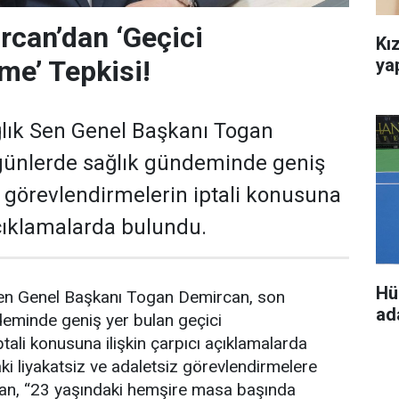
can’dan ‘Geçici
Kız
ya
me’ Tepkisi!
lık Sen Genel Başkanı Togan
günlerde sağlık gündeminde geniş
i görevlendirmelerin iptali konusuna
açıklamalarda bulundu.
Hü
en Genel Başkanı Togan Demircan, son
ada
deminde geniş yer bulan geçici
tali konusuna ilişkin çarpıcı açıklamalarda
i liyakatsiz ve adaletsiz görevlendirmelere
an, “23 yaşındaki hemşire masa başında