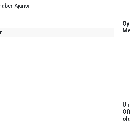
Haber Ajansı
Oy
Me
r
Ün
Of
ol