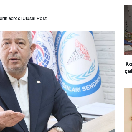
rin adresi Ulusal Post
'K
çek