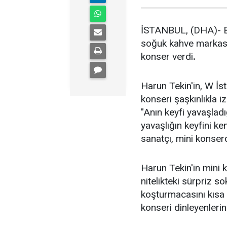
İSTANBUL, (DHA)- BE
soğuk kahve markası
konser verdi
.
Harun Tekin'in, W İs
konseri şaşkınlıkla 
"Anın keyfi yavaşladı
yavaşlığın keyfini k
sanatçı, mini konserd
Harun Tekin'in mini k
nitelikteki sürpriz s
koşturmacasını kısa 
konseri dinleyenlerin