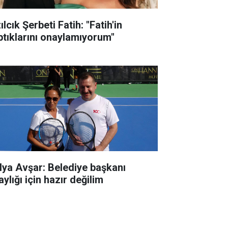
ılcık Şerbeti Fatih: "Fatih'in
ptıklarını onaylamıyorum"
lya Avşar: Belediye başkanı
ylığı için hazır değilim