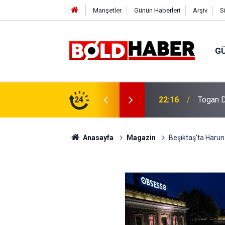
Manşetler
Günün Haberleri
Arşiv
S
G
vlendirme’ Tepkisi!
24
19:32
Sıcak H
Anasayfa
Magazin
Beşiktaş'ta Harun