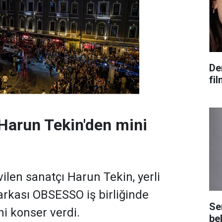
De
fi
 Harun Tekin'den mini
ilen sanatçı Harun Tekin, yerli
rkası OBSESSO iş birliğinde
Se
ni konser verdi.
bel