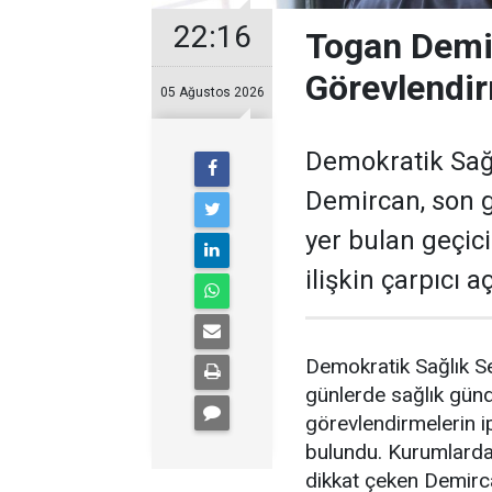
22:16
Togan Demir
Görevlendir
05 Ağustos 2026
Demokratik Sağ
Demircan, son 
yer bulan geçic
ilişkin çarpıcı 
Demokratik Sağlık S
günlerde sağlık gün
görevlendirmelerin ip
bulundu. Kurumlardak
dikkat çeken Demirc