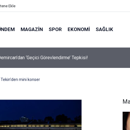
itene Ekle
ÜNDEM
MAGAZIN
SPOR
EKONOMI
SAĞLIK
avalarda Ödem Şikayetini Hafife Almayın!
 Tekin'den mini konser
Ma