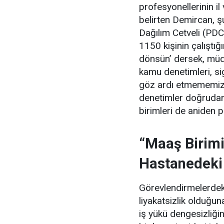
profesyonellerinin il
belirten Demircan, şu
Dağılım Cetveli (PDC
1150 kişinin çalıştığ
dönsün’ dersek, müdür
kamu denetimleri, si
göz ardı etmememiz 
denetimler doğrudan
birimleri de aniden 
“Maaş Birimi
Hastanedeki
Görevlendirmelerdeki
liyakatsizlik olduğ
iş yükü dengesizliğin