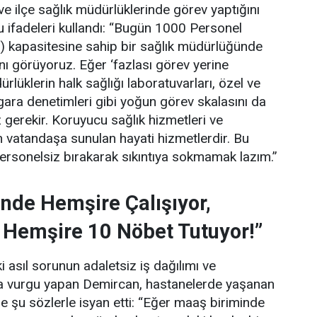
 ve ilçe sağlık müdürlüklerinde görev yaptığını
 ifadeleri kullandı:
“Bugün 1000 Personel
) kapasitesine sahip bir sağlık müdürlüğünde
ını görüyoruz. Eğer ‘fazlası görev yerine
lüklerin halk sağlığı laboratuvarları, özel ve
gara denetimleri gibi yoğun görev skalasını da
gerekir. Koruyucu sağlık hizmetleri ve
 vatandaşa sunulan hayati hizmetlerdir. Bu
personelsiz bırakarak sıkıntıya sokmamak lazım.”
nde Hemşire Çalışıyor,
 Hemşire 10 Nöbet Tutuyor!”
 asıl sorunun adaletsiz iş dağılımı ve
una vurgu yapan Demircan, hastanelerde yaşanan
e şu sözlerle isyan etti:
“Eğer maaş biriminde