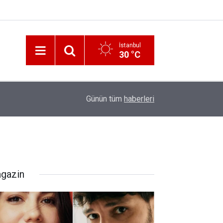
İstanbul
30 °C
12:56
İzmir 112’de Kan Donduran İddialar!
Günün tüm
haberleri
gazin