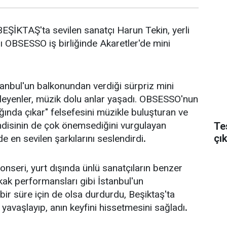
ŞİKTAŞ'ta sevilen sanatçı Harun Tekin, yerli
 OBSESSO iş birliğinde Akaretler'de mini
tanbul'un balkonundan verdiği sürpriz mini
izleyenler, müzik dolu anlar yaşadı. OBSESSO'nun
ğında çıkar" felsefesini müzikle buluşturan ve
endisinin de çok önemsediğini vurgulayan
Te
çı
e en sevilen şarkılarını seslendirdi
.
onseri, yurt dışında ünlü sanatçıların benzer
okak performansları gibi İstanbul'un
bir süre için de olsa durdurdu, Beşiktaş'ta
 yavaşlayıp, anın keyfini hissetmesini sağladı
.