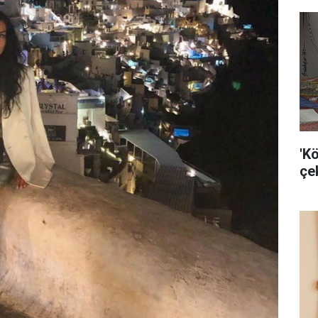
'K
çek