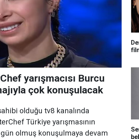
De
fi
Chef yarışmacısı Burcu
majıyla çok konuşulacak
 sahibi olduğu tv8 kanalında
terChef Türkiye yarışmasının
Se
bugün olmuş konuşulmaya devam
bel