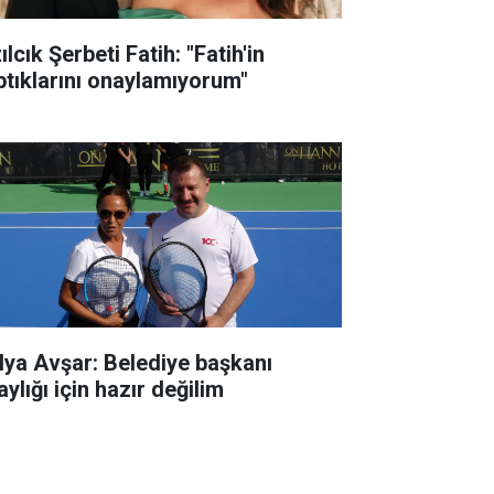
ılcık Şerbeti Fatih: "Fatih'in
ptıklarını onaylamıyorum"
lya Avşar: Belediye başkanı
ylığı için hazır değilim