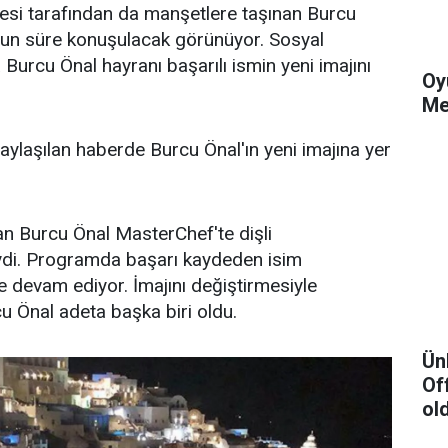
esi tarafından da manşetlere taşınan Burcu
uzun süre konuşulacak görünüyor. Sosyal
urcu Önal hayranı başarılı ismin yeni imajını
Oy
Me
aylaşılan haberde Burcu Önal'ın yeni imajına yer
lan Burcu Önal MasterChef'te dişli
iydi. Programda başarı kaydeden isim
 devam ediyor. İmajını değiştirmesiyle
 Önal adeta başka biri oldu.
Ün
Of
ol