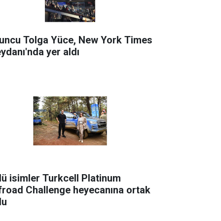
uncu Tolga Yüce, New York Times
ydanı'nda yer aldı
lü isimler Turkcell Platinum
froad Challenge heyecanına ortak
du