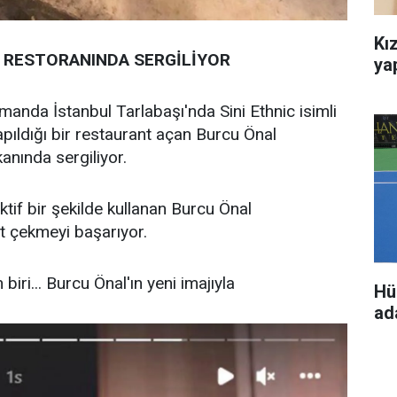
Kız
İ RESTORANINDA SERGİLİYOR
ya
anda İstanbul Tarlabaşı'nda Sini Ethnic isimli
pıldığı bir restaurant açan Burcu Önal
anında sergiliyor.
tif bir şekilde kullanan Burcu Önal
at çekmeyi başarıyor.
biri... Burcu Önal'ın yeni imajıyla
Hü
ada