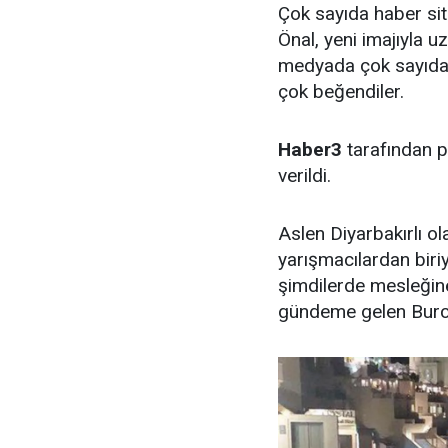
Çok sayıda haber sit
Önal, yeni imajıyla 
medyada çok sayıda B
çok beğendiler.
Haber3
tarafından p
verildi.
Aslen Diyarbakırlı o
yarışmacılardan bir
şimdilerde mesleğine
gündeme gelen Burcu