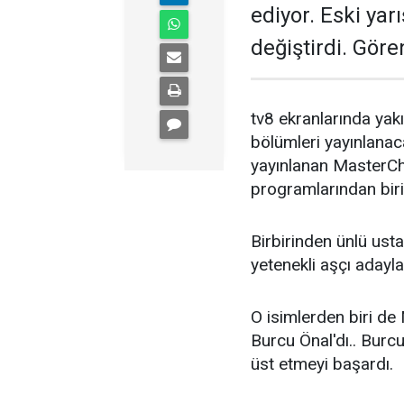
ediyor. Eski ya
değiştirdi. Gör
tv8 ekranlarında yak
bölümleri yayınlanaca
yayınlanan MasterCh
programlarından biri
Birbirinden ünlü usta
yetenekli aşçı adaylar
O isimlerden biri de
Burcu Önal'dı.. Burc
üst etmeyi başardı.