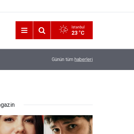
İstanbul
23 °C
12:56
İzmir 112’de Kan Donduran İddialar!
Günün tüm
haberleri
gazin