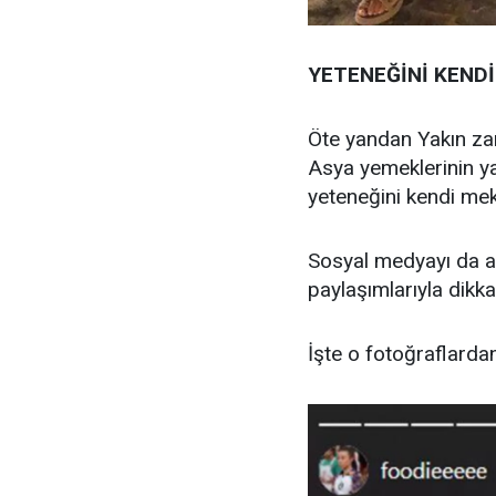
YETENEĞİNİ KEND
Öte yandan Yakın zam
Asya yemeklerinin ya
yeteneğini kendi mek
Sosyal medyayı da ak
paylaşımlarıyla dikk
İşte o fotoğraflardan 