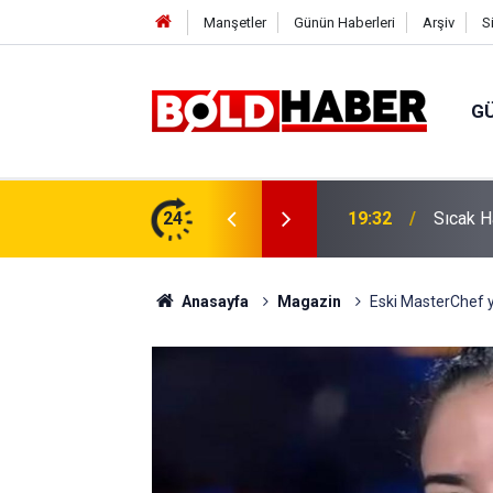
Manşetler
Günün Haberleri
Arşiv
S
G
vlendirme’ Tepkisi!
24
19:32
Sıcak H
Anasayfa
Magazin
Eski MasterChef y