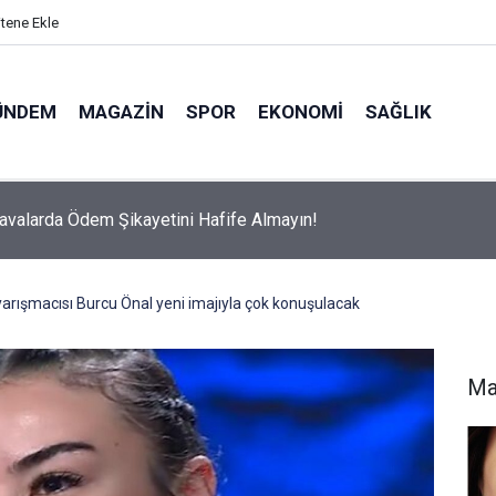
itene Ekle
ÜNDEM
MAGAZIN
SPOR
EKONOMI
SAĞLIK
avalarda Ödem Şikayetini Hafife Almayın!
arışmacısı Burcu Önal yeni imajıyla çok konuşulacak
Ma