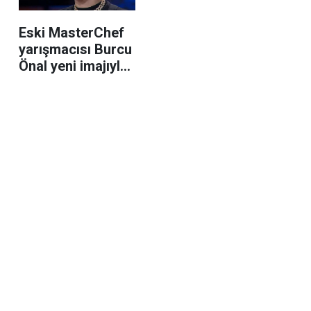
Eski MasterChef
yarışmacısı Burcu
Önal yeni imajıyla
çok konuşulacak