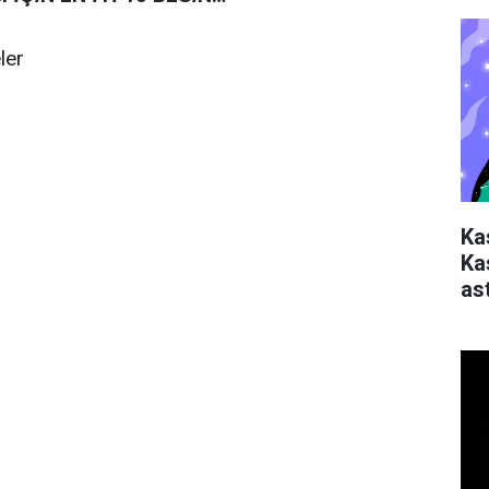
ler
Ka
Ka
ast