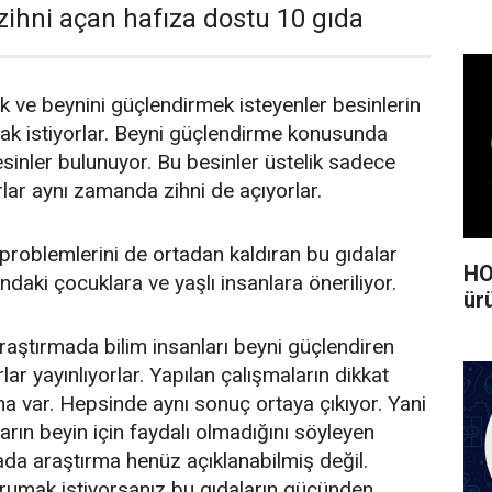
zihni açan hafıza dostu 10 gıda
ek ve beynini güçlendirmek isteyenler besinlerin
k istiyorlar. Beyni güçlendirme konusunda
esinler bulunuyor. Bu besinler üstelik sadece
lar aynı zamanda zihni de açıyorlar.
 problemlerini de ortadan kaldıran bu gıdalar
HO
ındaki çocuklara ve yaşlı insanlara öneriliyor.
ürü
raştırmada bilim insanları beyni güçlendiren
lar yayınlıyorlar. Yapılan çalışmaların dikkat
ha var. Hepsinde aynı sonuç ortaya çıkıyor. Yani
arın beyin için faydalı olmadığını söyleyen
ada araştırma henüz açıklanabilmiş değil.
orumak istiyorsanız bu gıdaların gücünden