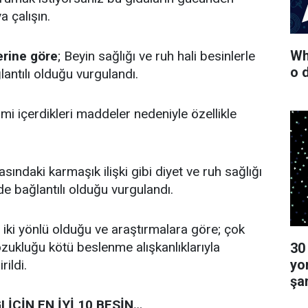
 çalışın.
Wha
rine göre
; Beyin sağlığı ve ruh hali besinlerle
o 
lantılı olduğu vurgulandı.
imi içerdikleri maddeler nedeniyle özellikle
sındaki karmaşık ilişki gibi diyet ve ruh sağlığı
de bağlantılı olduğu vurgulandı.
 iki yönlü olduğu ve araştırmalara göre; çok
ozukluğu kötü beslenme alışkanlıklarıyla
30
yo
rildi.
şa
 İÇİN EN İYİ 10 BESİN…