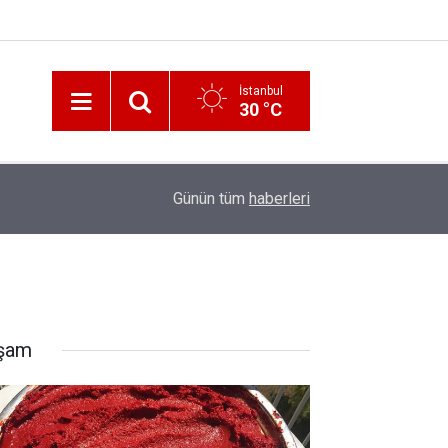
İstanbul
30 °C
12:56
İzmir 112’de Kan Donduran İddialar!
Günün tüm
haberleri
şam