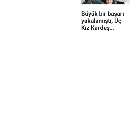
Büyük bir başarı
yakalamıştı, Üç
Kız Kardeş
dizisinden üzücü
haber