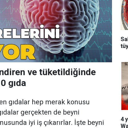
Sa
tü
ndiren ve tüketildiğinde
10 gıda
ren gıdalar hep merak konusu
gıdalar gerçekten de beyni
4 y
sunda iyi iş çıkarırlar. İşte beyni
Wa