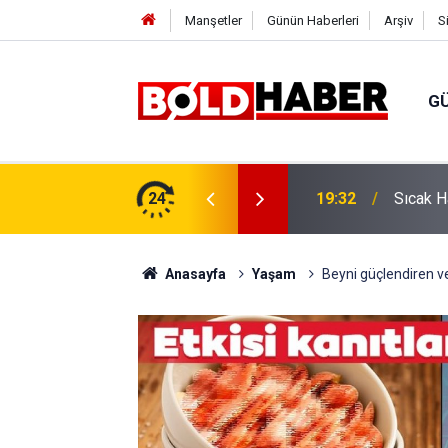
Manşetler
Günün Haberleri
Arşiv
S
G
vlendirme’ Tepkisi!
24
19:32
Sıcak H
Anasayfa
Yaşam
Beyni güçlendiren ve