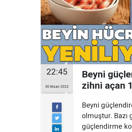
22:45
Beyni güçle
zihni açan 
30 Nisan 2022
Beyni güçlendi
olmuştur. Bazı 
güçlendirme konu