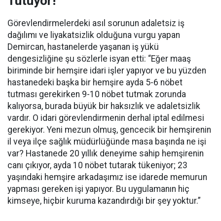
Tutuyor!”
Görevlendirmelerdeki asıl sorunun adaletsiz iş
dağılımı ve liyakatsizlik olduğuna vurgu yapan
Demircan, hastanelerde yaşanan iş yükü
dengesizliğine şu sözlerle isyan etti:
“Eğer maaş
biriminde bir hemşire idari işler yapıyor ve bu yüzden
hastanedeki başka bir hemşire ayda 5-6 nöbet
tutması gerekirken 9-10 nöbet tutmak zorunda
kalıyorsa, burada büyük bir haksızlık ve adaletsizlik
vardır. O idari görevlendirmenin derhal iptal edilmesi
gerekiyor. Yeni mezun olmuş, gencecik bir hemşirenin
il veya ilçe sağlık müdürlüğünde masa başında ne işi
var? Hastanede 20 yıllık deneyime sahip hemşirenin
canı çıkıyor, ayda 10 nöbet tutarak tükeniyor; 23
yaşındaki hemşire arkadaşımız ise idarede memurun
yapması gereken işi yapıyor. Bu uygulamanın hiç
kimseye, hiçbir kuruma kazandırdığı bir şey yoktur.”