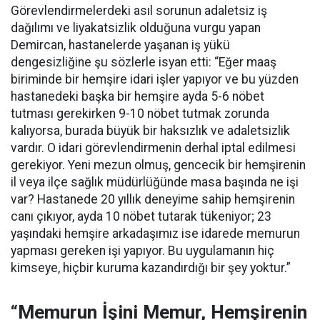
Görevlendirmelerdeki asıl sorunun adaletsiz iş
dağılımı ve liyakatsizlik olduğuna vurgu yapan
Demircan, hastanelerde yaşanan iş yükü
dengesizliğine şu sözlerle isyan etti:
“Eğer maaş
biriminde bir hemşire idari işler yapıyor ve bu yüzden
hastanedeki başka bir hemşire ayda 5-6 nöbet
tutması gerekirken 9-10 nöbet tutmak zorunda
kalıyorsa, burada büyük bir haksızlık ve adaletsizlik
vardır. O idari görevlendirmenin derhal iptal edilmesi
gerekiyor. Yeni mezun olmuş, gencecik bir hemşirenin
il veya ilçe sağlık müdürlüğünde masa başında ne işi
var? Hastanede 20 yıllık deneyime sahip hemşirenin
canı çıkıyor, ayda 10 nöbet tutarak tükeniyor; 23
yaşındaki hemşire arkadaşımız ise idarede memurun
yapması gereken işi yapıyor. Bu uygulamanın hiç
kimseye, hiçbir kuruma kazandırdığı bir şey yoktur.”
“Memurun İşini Memur, Hemşirenin