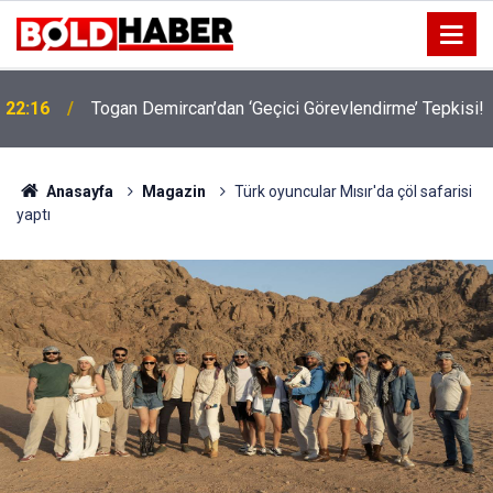
22:16
Togan Demircan’dan ‘Geçici Görevlendirme’ Tepkisi!
19:32
Sıcak Havalarda Ödem Şikayetini Hafife Almayın!
Anasayfa
Magazin
Türk oyuncular Mısır'da çöl safarisi
yaptı