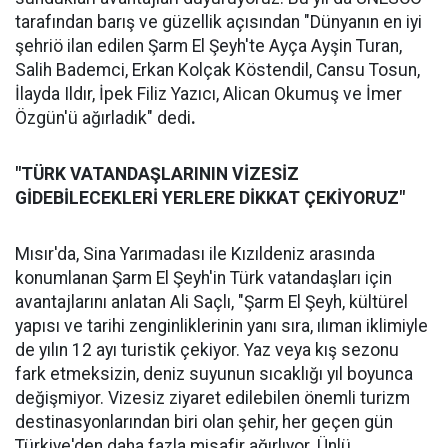
tarafından barış ve güzellik açısından "Dünyanın en iyi
şehriö ilan edilen Şarm El Şeyh'te Ayça Ayşin Turan,
Salih Bademci, Erkan Kolçak Köstendil, Cansu Tosun,
İlayda Ildır, İpek Filiz Yazıcı, Alican Okumuş ve İmer
Özgün'ü ağırladık" dedi
.
"TÜRK VATANDAŞLARININ VİZESİZ
GİDEBİLECEKLERİ YERLERE DİKKAT ÇEKİYORUZ"
Mısır'da, Sina Yarımadası ile Kızıldeniz arasında
konumlanan Şarm El Şeyh'in Türk vatandaşları için
avantajlarını anlatan Ali Saçlı, "Şarm El Şeyh, kültürel
yapısı ve tarihi zenginliklerinin yanı sıra, ılıman iklimiyle
de yılın 12 ayı turistik çekiyor. Yaz veya kış sezonu
fark etmeksizin, deniz suyunun sıcaklığı yıl boyunca
değişmiyor. Vizesiz ziyaret edilebilen önemli turizm
destinasyonlarından biri olan şehir, her geçen gün
Türkiye'den daha fazla misafir ağırlıyor. Ünlü