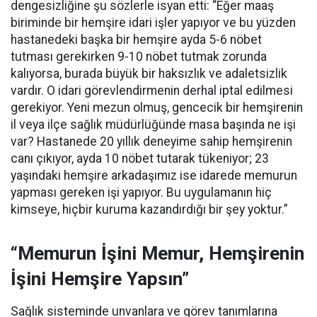
dengesizliğine şu sözlerle isyan etti:
“Eğer maaş
biriminde bir hemşire idari işler yapıyor ve bu yüzden
hastanedeki başka bir hemşire ayda 5-6 nöbet
tutması gerekirken 9-10 nöbet tutmak zorunda
kalıyorsa, burada büyük bir haksızlık ve adaletsizlik
vardır. O idari görevlendirmenin derhal iptal edilmesi
gerekiyor. Yeni mezun olmuş, gencecik bir hemşirenin
il veya ilçe sağlık müdürlüğünde masa başında ne işi
var? Hastanede 20 yıllık deneyime sahip hemşirenin
canı çıkıyor, ayda 10 nöbet tutarak tükeniyor; 23
yaşındaki hemşire arkadaşımız ise idarede memurun
yapması gereken işi yapıyor. Bu uygulamanın hiç
kimseye, hiçbir kuruma kazandırdığı bir şey yoktur.”
“Memurun İşini Memur, Hemşirenin
İşini Hemşire Yapsın”
Sağlık sisteminde unvanlara ve görev tanımlarına