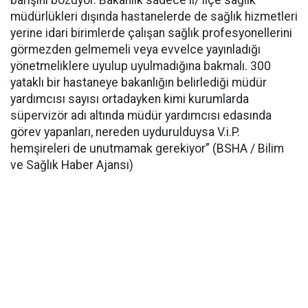
barışını bozuyor. Bakanlık sadece il/ ilçe sağlık
müdürlükleri dışında hastanelerde de sağlık hizmetleri
yerine idari birimlerde çalışan sağlık profesyonellerini
görmezden gelmemeli veya evvelce yayınladığı
yönetmeliklere uyulup uyulmadığına bakmalı. 300
yataklı bir hastaneye bakanlığın belirlediği müdür
yardımcısı sayısı ortadayken kimi kurumlarda
süpervizör adı altında müdür yardımcısı edasında
görev yapanları, nereden uydurulduysa V.i.P.
hemşireleri de unutmamak gerekiyor” (BSHA / Bilim
ve Sağlık Haber Ajansı)