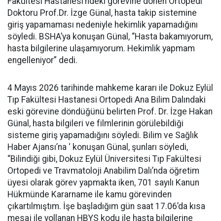
Fakültesi Hastanesi’ndeki görevine dönen Ortopedi
Doktoru Prof.Dr. İzge Günal, hasta takip sistemine
giriş yapamaması nedeniyle hekimlik yapamadığını
söyledi. BSHA’ya konuşan Günal, “Hasta bakamıyorum,
hasta bilgilerine ulaşamıyorum. Hekimlik yapmam
engelleniyor” dedi.
4 Mayıs 2026 tarihinde mahkeme kararı ile Dokuz Eylül
Tıp Fakültesi Hastanesi Ortopedi Ana Bilim Dalındaki
eski görevine döndüğünü belirten Prof. Dr. İzge Hakan
Günal, hasta bilgileri ve filmlerinin görülebildiği
sisteme giriş yapamadığını söyledi. Bilim ve Sağlık
Haber Ajansı’na ‘ konuşan Günal, şunları söyledi,
“Bilindiği gibi, Dokuz Eylül Üniversitesi Tıp Fakültesi
Ortopedi ve Travmatoloji Anabilim Dalı’nda öğretim
üyesi olarak görev yapmakta iken, 701 sayılı Kanun
Hükmünde Kararname ile kamu görevinden
çıkartılmıştım. İşe başladığım gün saat 17.06’da kısa
mesaj ile yollanan HBYS kodu ile hasta bilgilerine