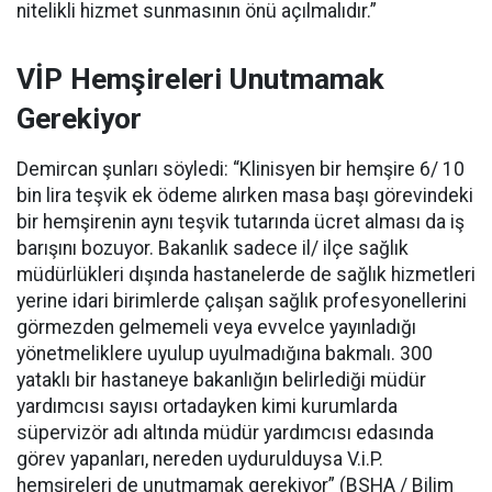
nitelikli hizmet sunmasının önü açılmalıdır.”
VİP Hemşireleri Unutmamak
Gerekiyor
Demircan şunları söyledi: “Klinisyen bir hemşire 6/ 10
bin lira teşvik ek ödeme alırken masa başı görevindeki
bir hemşirenin aynı teşvik tutarında ücret alması da iş
barışını bozuyor. Bakanlık sadece il/ ilçe sağlık
müdürlükleri dışında hastanelerde de sağlık hizmetleri
yerine idari birimlerde çalışan sağlık profesyonellerini
görmezden gelmemeli veya evvelce yayınladığı
yönetmeliklere uyulup uyulmadığına bakmalı. 300
yataklı bir hastaneye bakanlığın belirlediği müdür
yardımcısı sayısı ortadayken kimi kurumlarda
süpervizör adı altında müdür yardımcısı edasında
görev yapanları, nereden uydurulduysa V.i.P.
hemşireleri de unutmamak gerekiyor” (BSHA / Bilim