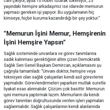
canı çıkıyor, ayda 10 nöbet tutarak tükeniyor; 23
yaşındaki hemşire arkadaşımız ise idarede memurun
yapması gereken işi yapıyor. Bu uygulamanın hiç
kimseye, hiçbir kuruma kazandırdığı bir şey yoktur.”
“Memurun İşini Memur, Hemşirenin
İşini Hemşire Yapsın”
Sağlık sisteminde unvanlara ve görev tanımlarına
sadık kalınması gerektiğinin altını çizen Demokratik
Sağlık Sen Genel Başkanı Demircan, açıklamasını şu
çağrıyla tamamladı:
“Unvanı doktor, hemşire veya
teknisyen olan sağlık çalışanları kendi asil görevlerini
yapmalıdır. Görevlendirmeleri yaparken mutlak suretle
liyakat esas alınmalıdır. Çözüm çok basittir: Memurun
işini memura yaptırmak lazım. Memurların da kendi
görev tanımları doğrultusunda verilen işleri yapmaları
sağlanmalıdır. Sağlık çalışanlarının kendi alanlarında