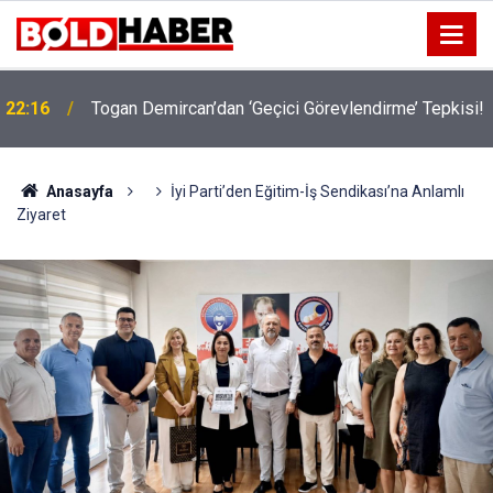
!
19:32
Sıcak Havalarda Ödem Şikayetini Hafife Almayın!
Anasayfa
İyi Parti’den Eğitim-İş Sendikası’na Anlamlı
Ziyaret