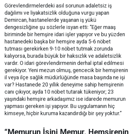
Görevlendirmelerdeki asıl sorunun adaletsiz iş
dağılımı ve liyakatsizlik olduğuna vurgu yapan
Demircan, hastanelerde yaşanan iş yükü
dengesizliğine şu sözlerle isyan etti:
“Eğer maaş
biriminde bir hemşire idari işler yapıyor ve bu yüzden
hastanedeki başka bir hemşire ayda 5-6 nöbet
tutması gerekirken 9-10 nöbet tutmak zorunda
kalıyorsa, burada büyük bir haksızlık ve adaletsizlik
vardır. O idari görevlendirmenin derhal iptal edilmesi
gerekiyor. Yeni mezun olmuş, gencecik bir hemşirenin
il veya ilçe sağlık müdürlüğünde masa başında ne işi
var? Hastanede 20 yıllık deneyime sahip hemşirenin
canı çıkıyor, ayda 10 nöbet tutarak tükeniyor; 23
yaşındaki hemşire arkadaşımız ise idarede memurun
yapması gereken işi yapıyor. Bu uygulamanın hiç
kimseye, hiçbir kuruma kazandırdığı bir şey yoktur.”
“Memurun İşini Memur, Hemşirenin