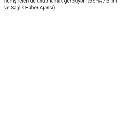
hemşireleri de unutmamak gerekiyor” (BSHA / Bilim
ve Sağlık Haber Ajansı)