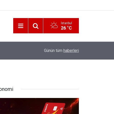
İstanbul
26 °C
12:56
İzmir 112’de Kan Donduran İddialar!
Günün tüm
haberleri
onomi