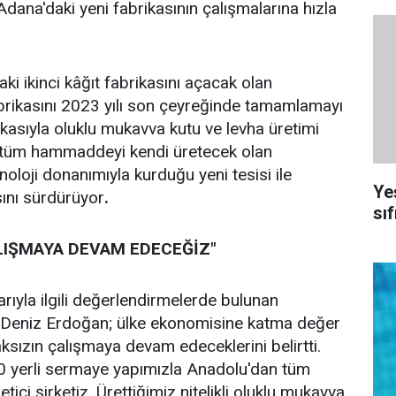
Adana'daki yeni fabrikasının çalışmalarına hızla
ki ikinci kâğıt fabrikasını açacak olan
ikasını 2023 yılı son çeyreğinde tamamlamayı
ikasıyla oluklu mukavva kutu ve levha üretimi
u tüm hammaddeyi kendi üretecek olan
oloji donanımıyla kurduğu yeni tesisi ile
Ye
ını sürdürüyor
.
sıf
LIŞMAYA DEVAM EDECEĞİZ"
ıyla ilgili değerlendirmelerde bulunan
niz Erdoğan; ülke ekonomisine katma değer
sızın çalışmaya devam edeceklerini belirtti.
 yerli sermaye yapımızla Anadolu'dan tüm
tici şirketiz. Ürettiğimiz nitelikli oluklu mukavva