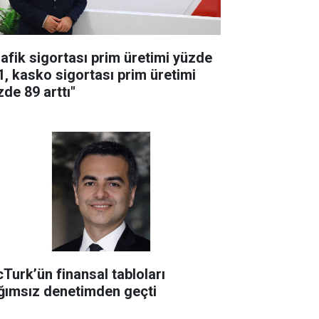
rafik sigortası prim üretimi yüzde
1, kasko sigortası prim üretimi
zde 89 arttı"
cTurk’ün finansal tabloları
ğımsız denetimden geçti