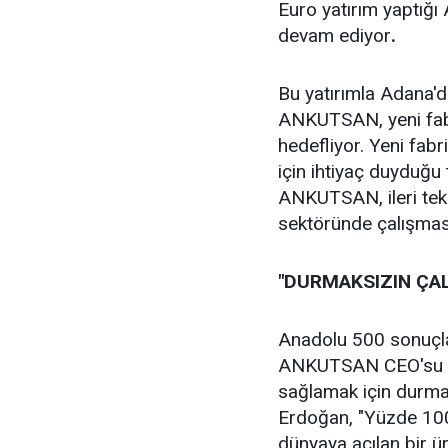
Euro yatırım yaptığı 
devam ediyor
.
Bu yatırımla Adana'da
ANKUTSAN, yeni fabr
hedefliyor. Yeni fabr
için ihtiyaç duyduğ
ANKUTSAN, ileri tekn
sektöründe çalışmas
"DURMAKSIZIN ÇA
Anadolu 500 sonuçlar
ANKUTSAN CEO'su De
sağlamak için durmak
Erdoğan, "Yüzde 100
dünyaya açılan bir üre