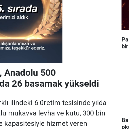
Pa
bi
 Anadolu 500
nda 26 basamak yükseldi
klı ilindeki 6 üretim tesisinde yılda
klu mukavva levha ve kutu, 300 bin
Ba
e kapasitesiyle hizmet veren
ok