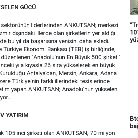
KSELEN GÜCÜ
"T
 sektörünün liderlerinden ANKUTSAN; merkezi
10
mir dışındaki illerde olan şirketlerin yer aldığı
yü
e bu yıl da başarısına yenisini daha ekledi.
 Türkiye Ekonomi Bankası (TEB) iş birliğinde,
 düzenlenen "Anadolu'nun En Büyük 500 şirketi"
önceki yıla kıyasla 26 sıra yükselerek en büyük
. Kurulduğu Antalya'dan, Mersin, Ankara, Adana
re Türkiye'nin farklı illerindeki tesislerinde
 üretim yapan ANKUTSAN; Anadolu'nun yükselen
üyor
.
V YATIRIM
Bt
ba
k 105'inci şirketi olan ANKUTSAN, 70 milyon