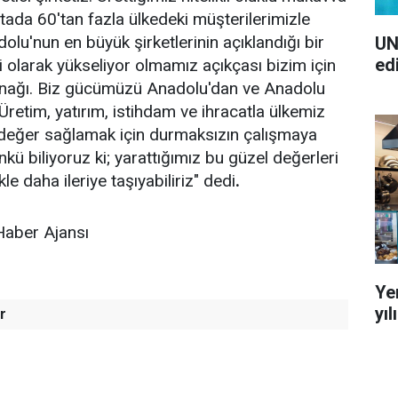
ıtada 60'tan fazla ülkedeki müşterilerimizle
olu'nun en büyük şirketlerinin açıklandığı bir
UN
ed
li olarak yükseliyor olmamız açıkçası bizim için
aynağı. Biz gücümüzü Anadolu'dan ve Anadolu
Üretim, yatırım, istihdam ve ihracatla ülkemiz
eğer sağlamak için durmaksızın çalışmaya
ü biliyoruz ki; yarattığımız bu güzel değerleri
 daha ileriye taşıyabiliriz" dedi
.
Haber Ajansı
Ye
yı
r