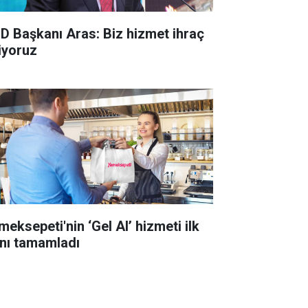
D Başkanı Aras: Biz hizmet ihraç
iyoruz
meksepeti'nin ‘Gel Al’ hizmeti ilk
lını tamamladı