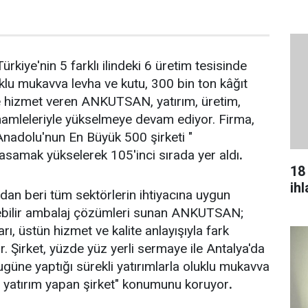
iye'nin 5 farklı ilindeki 6 üretim tesisinde
uklu mukavva levha ve kutu, 300 bin ton kâğıt
e hizmet veren ANKUTSAN, yatırım, üretim,
hamleleriyle yükselmeye devam ediyor. Firma,
nadolu'nun En Büyük 500 şirketi "
samak yükselerek 105'inci sırada yer aldı
.
18
ih
dan beri tüm sektörlerin ihtiyacına uygun
ülebilir ambalaj çözümleri sunan ANKUTSAN;
arı, üstün hizmet ve kalite anlayışıyla fark
. Şirket, yüzde yüz yerli sermaye ile Antalya'da
üne yaptığı sürekli yatırımlarla oluklu mukavva
a yatırım yapan şirket" konumunu koruyor
.