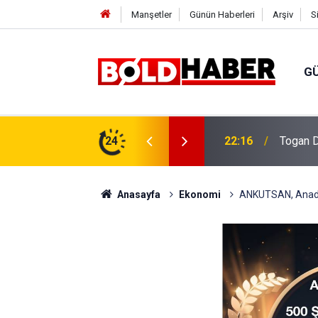
Manşetler
Günün Haberleri
Arşiv
S
G
vlendirme’ Tepkisi!
24
19:32
Sıcak H
Anasayfa
Ekonomi
ANKUTSAN, Anado