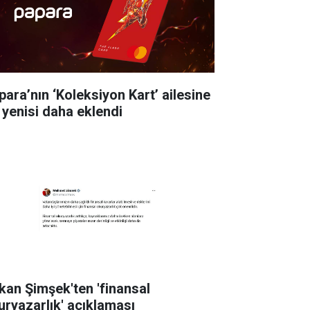
para’nın ‘Koleksiyon Kart’ ailesine
r yenisi daha eklendi
kan Şimşek'ten 'finansal
uryazarlık' açıklaması