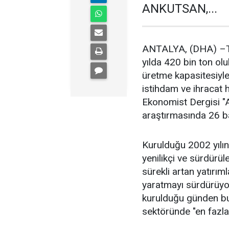
ANKUTSAN,...
ANTALYA, (DHA) –Türk
yılda 420 bin ton ol
üretme kapasitesiyl
istihdam ve ihracat 
Ekonomist Dergisi "A
araştırmasında 26 ba
Kurulduğu 2002 yılın
yenilikçi ve sürdür
sürekli artan yatırıml
yaratmayı sürdürüyor
kurulduğu günden bug
sektöründe "en fazl