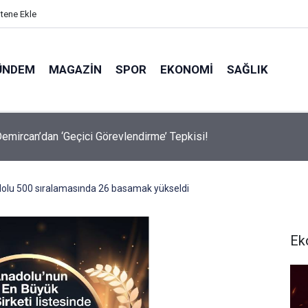
itene Ekle
ÜNDEM
MAGAZIN
SPOR
EKONOMI
SAĞLIK
avalarda Ödem Şikayetini Hafife Almayın!
lu 500 sıralamasında 26 basamak yükseldi
Ek