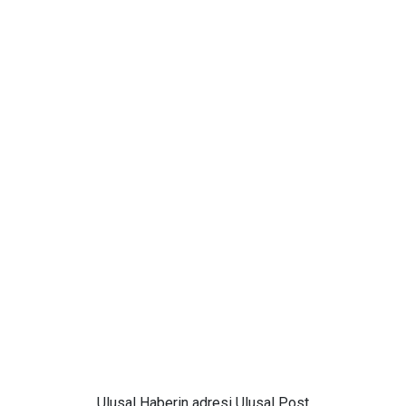
Ulusal
Haberin adresi Ulusal Post