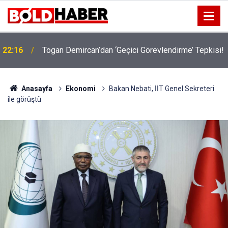
22:16
Togan Demircan’dan ‘Geçici Görevlendirme’ Tepkisi!
19:32
Sıcak Havalarda Ödem Şikayetini Hafife Almayın!
Anasayfa
Ekonomi
Bakan Nebati, İİT Genel Sekreteri
ile görüştü