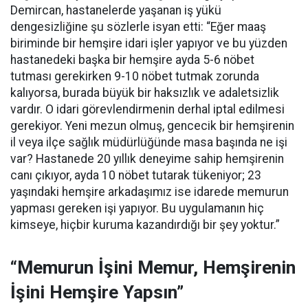
Demircan, hastanelerde yaşanan iş yükü
dengesizliğine şu sözlerle isyan etti:
“Eğer maaş
biriminde bir hemşire idari işler yapıyor ve bu yüzden
hastanedeki başka bir hemşire ayda 5-6 nöbet
tutması gerekirken 9-10 nöbet tutmak zorunda
kalıyorsa, burada büyük bir haksızlık ve adaletsizlik
vardır. O idari görevlendirmenin derhal iptal edilmesi
gerekiyor. Yeni mezun olmuş, gencecik bir hemşirenin
il veya ilçe sağlık müdürlüğünde masa başında ne işi
var? Hastanede 20 yıllık deneyime sahip hemşirenin
canı çıkıyor, ayda 10 nöbet tutarak tükeniyor; 23
yaşındaki hemşire arkadaşımız ise idarede memurun
yapması gereken işi yapıyor. Bu uygulamanın hiç
kimseye, hiçbir kuruma kazandırdığı bir şey yoktur.”
“Memurun İşini Memur, Hemşirenin
İşini Hemşire Yapsın”