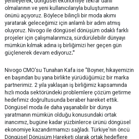
yenileyerek, döngüsel ekonomiye tekrar dahil
olmalarının ve yeni kullanıcılarıyla buluşturmanın
önünü açıyoruz. Böylece bilinçli bir moda akımı
yaratarak geleceğimiz için anlamlı bir adım atmış
oluyoruz. Nivogo ile döngüsel dönüşüm odaklı farklı
projeler için çalışmalarımıza, sürdürülebilir dünyayı
mümkün kılmak adına iş birliğimizi her geçen gün
güçlenerek devam ediyoruz
."
Nivogo CMO'su Tunahan Kafa ise "Boyner, hikayemizin
en başından bu yana birlikte yürüdüğümüz bir marka
partnerimiz. 2 yıla yaklaşan iş birliğimiz kapsamında
hızlı moda sektöründeki problemlere çözüm getirme
hedefimiz doğrultusunda beraber hareket ettik.
Döngüsel moda ile daha yaşanabilir bir dünya
yaratmanın mümkün olduğu konusundaki ortak
inancımız, bugüne kadar yüzbinlerce ürünü döngüsel
ekonomiye kazandırmamızı sağladı. Türkiye'nin öncü
Döngüsel Dönüşüm Hareketi olarak ortak hedeflere