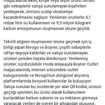
mağazalarda lekeli, kırışık veya teşhir ürünü olması
gibi sebeplerle satışa sunulamayan kıyafetleri
yenileyerek, ömrünü uzatıp ekonomiye
kazandırılmasını sağlıyor. Yenilenen ürünlerle; 6,1
milyar litre su kullanımının ve 9,5 milyon kilogram
karbon emisyonunun oluşmasının önüne geçildi
.
Tekstil atığının oluşmasının önüne geçmek için iş
birliği yapan Nivogo ve Boyner, çeşitli sebeplerle
raftan depoya kaldırılan ve satışa sunulamayan
ürünleri yeniden hayata döndürüyor. Yenilenmiş
ürünler, sürdürülebilir moda anlayışıyla Boyner Outlet
mağazalarında, internet sitesindeki outlet
kategorisinde ve Nivogo'nun döngüsel alışveriş
platformlarında bireysel kullanıcılar ile buluşuyor.
Satışa sunulan bu ürünlerde yer alan QR kodlar, ürünün
geçtiği işlemleri, bu ürünü alarak kullanıcıların
kurtardıkları karbon salınımı ve su miktarını görmeye
yarayacak verileri de içeren bir altyapıdan oluşuyor
.