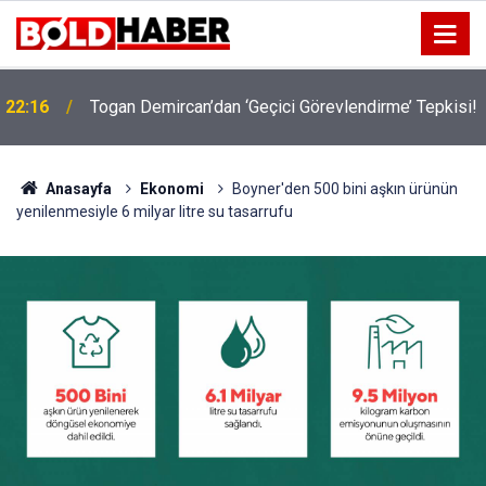
22:16
Togan Demircan’dan ‘Geçici Görevlendirme’ Tepkisi!
19:32
Sıcak Havalarda Ödem Şikayetini Hafife Almayın!
Anasayfa
Ekonomi
Boyner'den 500 bini aşkın ürünün
yenilenmesiyle 6 milyar litre su tasarrufu