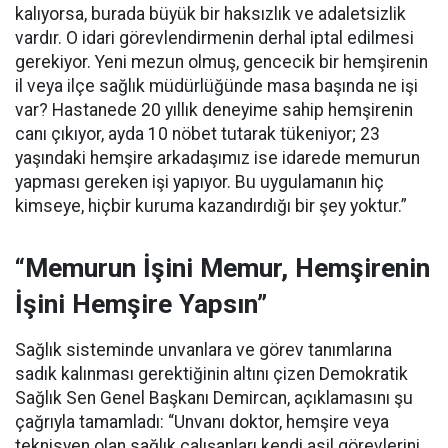
kalıyorsa, burada büyük bir haksızlık ve adaletsizlik
vardır. O idari görevlendirmenin derhal iptal edilmesi
gerekiyor. Yeni mezun olmuş, gencecik bir hemşirenin
il veya ilçe sağlık müdürlüğünde masa başında ne işi
var? Hastanede 20 yıllık deneyime sahip hemşirenin
canı çıkıyor, ayda 10 nöbet tutarak tükeniyor; 23
yaşındaki hemşire arkadaşımız ise idarede memurun
yapması gereken işi yapıyor. Bu uygulamanın hiç
kimseye, hiçbir kuruma kazandırdığı bir şey yoktur.”
“Memurun İşini Memur, Hemşirenin
İşini Hemşire Yapsın”
Sağlık sisteminde unvanlara ve görev tanımlarına
sadık kalınması gerektiğinin altını çizen Demokratik
Sağlık Sen Genel Başkanı Demircan, açıklamasını şu
çağrıyla tamamladı:
“Unvanı doktor, hemşire veya
teknisyen olan sağlık çalışanları kendi asil görevlerini