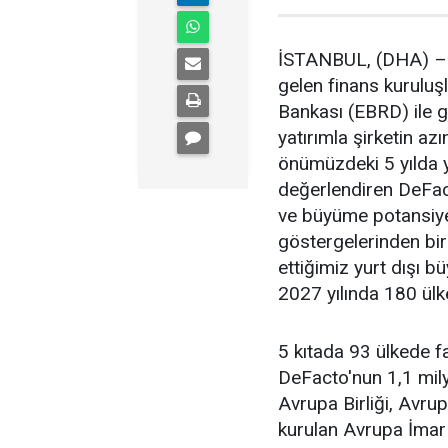
İSTANBUL, (DHA) –D
gelen finans kuruluş
Bankası (EBRD) ile gü
yatırımla şirketin azı
önümüzdeki 5 yılda y
değerlendiren DeFac
ve büyüme potansiye
göstergelerinden bir
ettiğimiz yurt dışı 
2027 yılında 180 ülk
5 kıtada 93 ülkede 
DeFacto'nun 1,1 milya
Avrupa Birliği, Avrup
kurulan Avrupa İmar