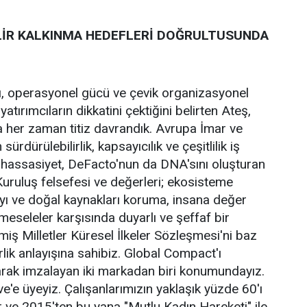
İR KALKINMA HEDEFLERİ DOĞRULTUSUNDA
ı, operasyonel gücü ve çevik organizasyonel
atırımcıların dikkatini çektiğini belirten Ateş,
 her zaman titiz davrandık. Avrupa İmar ve
ürdürülebilirlik, kapsayıcılık ve çeşitlilik iş
 hassasiyet, DeFacto'nun da DNA'sını oluşturan
Kuruluş felsefesi ve değerleri; ekosisteme
ayı ve doğal kaynakları koruma, insana değer
eseleler karşısında duyarlı ve şeffaf bir
miş Milletler Küresel İlkeler Sözleşmesi'ni baz
irlik anlayışına sahibiz. Global Compact'ı
arak imzalayan iki markadan biri konumundayız.
ive'e üyeyiz. Çalışanlarımızın yaklaşık yüzde 60'ı
 ve 2015'ten bu yana "Mutlu Kadın Hareketi" ile