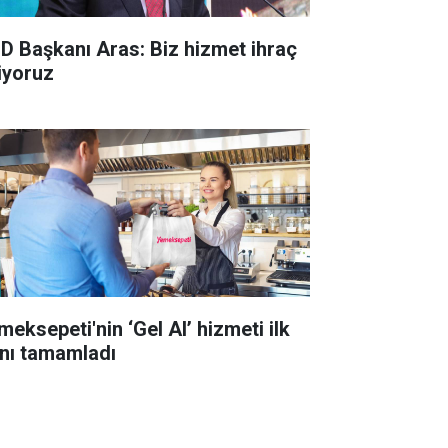
D Başkanı Aras: Biz hizmet ihraç
iyoruz
meksepeti'nin ‘Gel Al’ hizmeti ilk
lını tamamladı