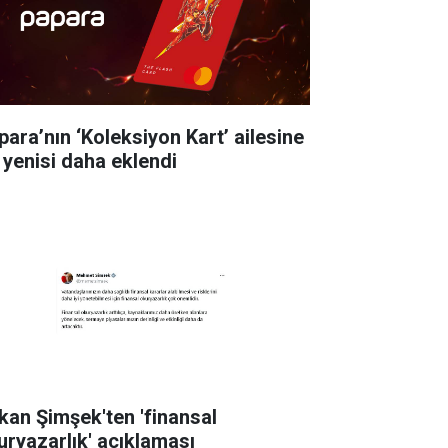
para’nın ‘Koleksiyon Kart’ ailesine
r yenisi daha eklendi
kan Şimşek'ten 'finansal
uryazarlık' açıklaması