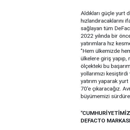
Aldıkları güçle yurt
hızlandıracaklarını 
sağlayan tüm DeFacto 
2022 yılında bir önce
yatırımlara hız kesm
"Hem ülkemizde hem d
ülkelere giriş yapıp,
ölçekteki bu başarı
yollarımızı kesiştird
yatırım yaparak yurt
70'e çıkaracağız. Avr
büyümemizi sürdürec
"CUMHURİYETİMİZİ
DEFACTO MARKASI