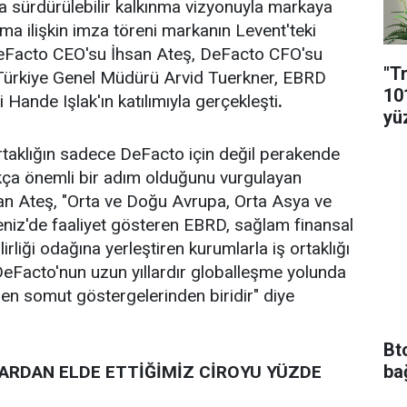
a sürdürülebilir kalkınma vizyonuyla markaya
ma ilişkin imza töreni markanın Levent'teki
eFacto CEO'su İhsan Ateş, DeFacto CFO'su
"T
Türkiye Genel Müdürü Arvid Tuerkner, EBRD
10
 Hande Işlak'ın katılımıyla gerçekleşti
.
yü
ortaklığın sadece DeFacto için değil perakende
ukça önemli bir adım olduğunu vurgulayan
n Ateş, "Orta ve Doğu Avrupa, Orta Asya ve
iz'de faaliyet gösteren EBRD, sağlam finansal
irliği odağına yerleştiren kurumlarla iş ortaklığı
 DeFacto'nun uzun yıllardır globalleşme yolunda
 en somut göstergelerinden biridir" diye
Bt
ba
LARDAN ELDE ETTİĞİMİZ CİROYU YÜZDE