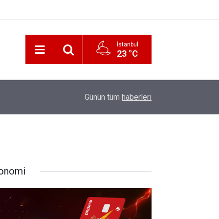
İstanbul
23 °C
12:56
İzmir 112’de Kan Donduran İddialar!
Günün tüm
haberleri
onomi