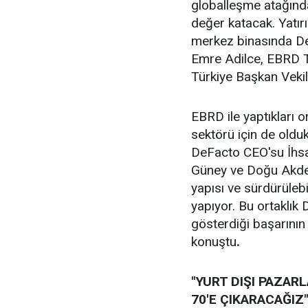
globalleşme atağınd
değer katacak. Yatırı
merkez binasında D
Emre Adilce, EBRD 
Türkiye Başkan Vekili
EBRD ile yaptıkları 
sektörü için de old
DeFacto CEO'su İhsa
Güney ve Doğu Akden
yapısı ve sürdürülebil
yapıyor. Bu ortaklık
gösterdiği başarının
konuştu
.
"YURT DIŞI PAZAR
70'E ÇIKARACAĞIZ"