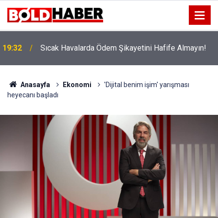
19:32
Sıcak Havalarda Ödem Şikayetini Hafife Almayın!
12:56
İzmir 112’de Kan Donduran İddialar!
Anasayfa
Ekonomi
'Dijital benim işim' yarışması
heyecanı başladı