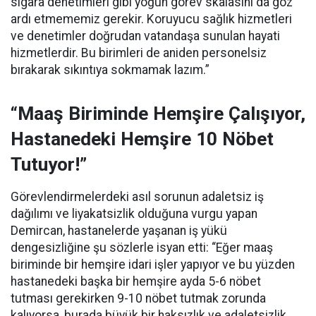
sigara denetimleri gibi yoğun görev skalasını da göz
ardı etmememiz gerekir. Koruyucu sağlık hizmetleri
ve denetimler doğrudan vatandaşa sunulan hayati
hizmetlerdir. Bu birimleri de aniden personelsiz
bırakarak sıkıntıya sokmamak lazım.”
“Maaş Biriminde Hemşire Çalışıyor,
Hastanedeki Hemşire 10 Nöbet
Tutuyor!”
Görevlendirmelerdeki asıl sorunun adaletsiz iş
dağılımı ve liyakatsizlik olduğuna vurgu yapan
Demircan, hastanelerde yaşanan iş yükü
dengesizliğine şu sözlerle isyan etti:
“Eğer maaş
biriminde bir hemşire idari işler yapıyor ve bu yüzden
hastanedeki başka bir hemşire ayda 5-6 nöbet
tutması gerekirken 9-10 nöbet tutmak zorunda
kalıyorsa, burada büyük bir haksızlık ve adaletsizlik