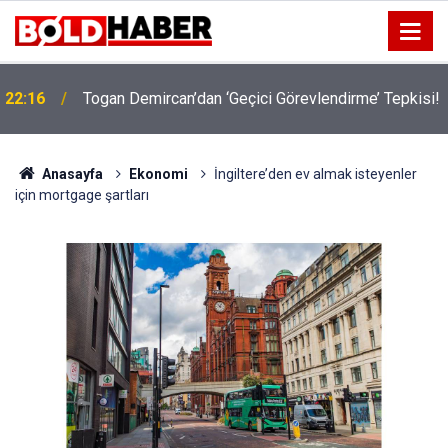
22:16
Togan Demircan’dan ‘Geçici Görevlendirme’ Tepkisi!
19:32
Sıcak Havalarda Ödem Şikayetini Hafife Almayın!
Anasayfa
Ekonomi
İngiltere’den ev almak isteyenler
için mortgage şartları