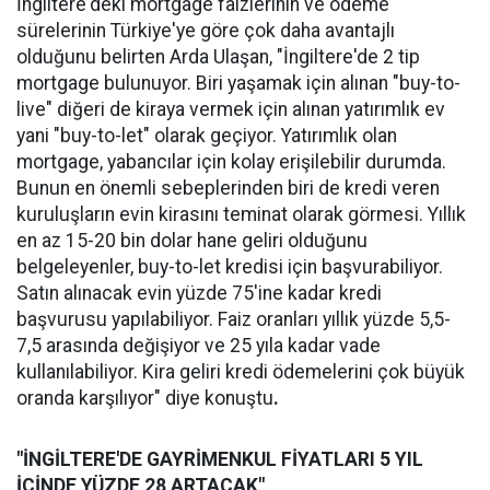
İngiltere'deki mortgage faizlerinin ve ödeme
sürelerinin Türkiye'ye göre çok daha avantajlı
olduğunu belirten Arda Ulaşan, "İngiltere'de 2 tip
mortgage bulunuyor. Biri yaşamak için alınan "buy-to-
live" diğeri de kiraya vermek için alınan yatırımlık ev
yani "buy-to-let" olarak geçiyor. Yatırımlık olan
mortgage, yabancılar için kolay erişilebilir durumda.
Bunun en önemli sebeplerinden biri de kredi veren
kuruluşların evin kirasını teminat olarak görmesi. Yıllık
en az 15-20 bin dolar hane geliri olduğunu
belgeleyenler, buy-to-let kredisi için başvurabiliyor.
Satın alınacak evin yüzde 75'ine kadar kredi
başvurusu yapılabiliyor. Faiz oranları yıllık yüzde 5,5-
7,5 arasında değişiyor ve 25 yıla kadar vade
kullanılabiliyor. Kira geliri kredi ödemelerini çok büyük
oranda karşılıyor" diye konuştu
.
"İNGİLTERE'DE GAYRİMENKUL FİYATLARI 5 YIL
İÇİNDE YÜZDE 28 ARTACAK"