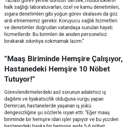
‘fazlası görev yerine dönsün’ dersek, müdürlüklerin
halk sağlığı laboratuvarları, özel ve kamu denetimleri,
sigara denetimleri gibi yoğun görev skalasını da göz
ardı etmememiz gerekir. Koruyucu sağlık hizmetleri
ve denetimler doğrudan vatandaşa sunulan hayati
hizmetlerdir. Bu birimleri de aniden personelsiz
bırakarak sıkıntıya sokmamak lazım.”
“Maaş Biriminde Hemşire Çalışıyor,
Hastanedeki Hemşire 10 Nöbet
Tutuyor!”
Görevlendirmelerdeki asıl sorunun adaletsiz iş
dağılımı ve liyakatsizlik olduğuna vurgu yapan
Demircan, hastanelerde yaşanan iş yükü
dengesizliğine şu sözlerle isyan etti:
“Eğer maaş
biriminde bir hemşire idari işler yapıyor ve bu yüzden
hastanedeki başka bir hemşire ayda 5-6 nöbet