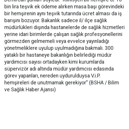
bin lira teşvik ek ödeme alırken masa başı görevindeki
bir hemşirenin aynı teşvik tutarında ücret alması da iş
barışını bozuyor. Bakanlık sadece il/ ilçe sağlık
müdürlükleri dışında hastanelerde de sağlık hizmetleri
yerine idari birimlerde çalışan sağlık profesyonellerini
görmezden gelmemeli veya evvelce yayınladığı
yönetmeliklere uyulup uyulmadığına bakmalı. 300
yataklı bir hastaneye bakanlığın belirlediği müdür
yardımcısı sayısı ortadayken kimi kurumlarda
süpervizör adı altında müdür yardımcısı edasında
görev yapanları, nereden uydurulduysa V.i.P.
hemşireleri de unutmamak gerekiyor” (BSHA / Bilim
ve Sağlık Haber Ajansı)