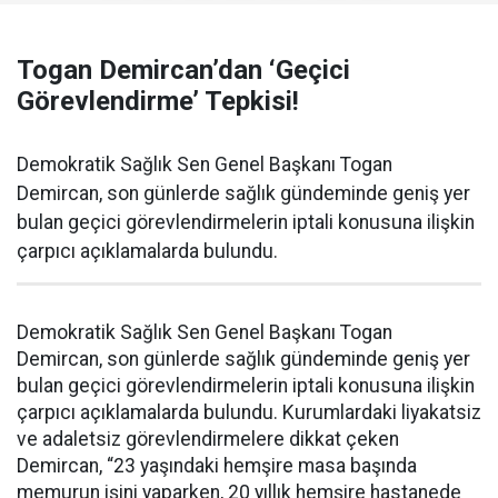
Togan Demircan’dan ‘Geçici
Görevlendirme’ Tepkisi!
Demokratik Sağlık Sen Genel Başkanı Togan
Demircan, son günlerde sağlık gündeminde geniş yer
bulan geçici görevlendirmelerin iptali konusuna ilişkin
çarpıcı açıklamalarda bulundu.
Demokratik Sağlık Sen Genel Başkanı Togan
Demircan, son günlerde sağlık gündeminde geniş yer
bulan geçici görevlendirmelerin iptali konusuna ilişkin
çarpıcı açıklamalarda bulundu. Kurumlardaki liyakatsiz
ve adaletsiz görevlendirmelere dikkat çeken
Demircan, “23 yaşındaki hemşire masa başında
memurun işini yaparken, 20 yıllık hemşire hastanede