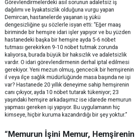
Görevlendirmelerdeki asıl sorunun adaletsiz iş
dağılımı ve liyakatsizlik olduğuna vurgu yapan
Demircan, hastanelerde yaşanan iş yükü
dengesizliğine şu sözlerle isyan etti:
“Eğer maaş
biriminde bir hemşire idari işler yapıyor ve bu yüzden
hastanedeki başka bir hemşire ayda 5-6 nöbet
tutması gerekirken 9-10 nöbet tutmak zorunda
kalıyorsa, burada büyük bir haksızlık ve adaletsizlik
vardır. O idari görevlendirmenin derhal iptal edilmesi
gerekiyor. Yeni mezun olmuş, gencecik bir hemşirenin
il veya ilçe sağlık müdürlüğünde masa başında ne işi
var? Hastanede 20 yıllık deneyime sahip hemşirenin
canı çıkıyor, ayda 10 nöbet tutarak tükeniyor; 23
yaşındaki hemşire arkadaşımız ise idarede memurun
yapması gereken işi yapıyor. Bu uygulamanın hiç
kimseye, hiçbir kuruma kazandırdığı bir şey yoktur.”
“Memurun İşini Memur, Hemşirenin