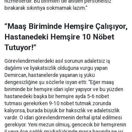
hizmetlerdir. Bu birimleri de aniden personelsiz
bırakarak sıkıntıya sokmamak lazım.”
“Maaş Biriminde Hemşire Çalışıyor,
Hastanedeki Hemşire 10 Nöbet
Tutuyor!”
Görevlendirmelerdeki asıl sorunun adaletsiz iş
dağılımı ve liyakatsizlik olduğuna vurgu yapan
Demircan, hastanelerde yaşanan iş yükü
dengesizliğine şu sözlerle isyan etti:
“Eğer maaş
biriminde bir hemşire idari işler yapıyor ve bu yüzden
hastanedeki başka bir hemşire ayda 5-6 nöbet
tutması gerekirken 9-10 nöbet tutmak zorunda
kalıyorsa, burada büyük bir haksızlık ve adaletsizlik
vardır. O idari görevlendirmenin derhal iptal edilmesi
gerekiyor. Yeni mezun olmuş, gencecik bir hemşirenin
il veya ilçe sağlık müdürlüğünde masa başında ne işi