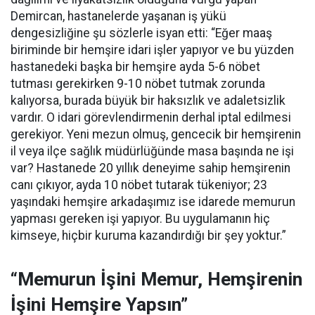
Demircan, hastanelerde yaşanan iş yükü
dengesizliğine şu sözlerle isyan etti:
“Eğer maaş
biriminde bir hemşire idari işler yapıyor ve bu yüzden
hastanedeki başka bir hemşire ayda 5-6 nöbet
tutması gerekirken 9-10 nöbet tutmak zorunda
kalıyorsa, burada büyük bir haksızlık ve adaletsizlik
vardır. O idari görevlendirmenin derhal iptal edilmesi
gerekiyor. Yeni mezun olmuş, gencecik bir hemşirenin
il veya ilçe sağlık müdürlüğünde masa başında ne işi
var? Hastanede 20 yıllık deneyime sahip hemşirenin
canı çıkıyor, ayda 10 nöbet tutarak tükeniyor; 23
yaşındaki hemşire arkadaşımız ise idarede memurun
yapması gereken işi yapıyor. Bu uygulamanın hiç
kimseye, hiçbir kuruma kazandırdığı bir şey yoktur.”
“Memurun İşini Memur, Hemşirenin
İşini Hemşire Yapsın”