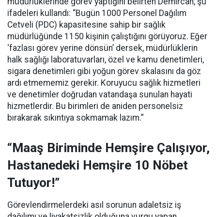
müdürlüklerinde görev yaptığını belirten Demircan, şu
ifadeleri kullandı:
“Bugün 1000 Personel Dağılım
Cetveli (PDC) kapasitesine sahip bir sağlık
müdürlüğünde 1150 kişinin çalıştığını görüyoruz. Eğer
‘fazlası görev yerine dönsün’ dersek, müdürlüklerin
halk sağlığı laboratuvarları, özel ve kamu denetimleri,
sigara denetimleri gibi yoğun görev skalasını da göz
ardı etmememiz gerekir. Koruyucu sağlık hizmetleri
ve denetimler doğrudan vatandaşa sunulan hayati
hizmetlerdir. Bu birimleri de aniden personelsiz
bırakarak sıkıntıya sokmamak lazım.”
“Maaş Biriminde Hemşire Çalışıyor,
Hastanedeki Hemşire 10 Nöbet
Tutuyor!”
Görevlendirmelerdeki asıl sorunun adaletsiz iş
dağılımı ve liyakatsizlik olduğuna vurgu yapan