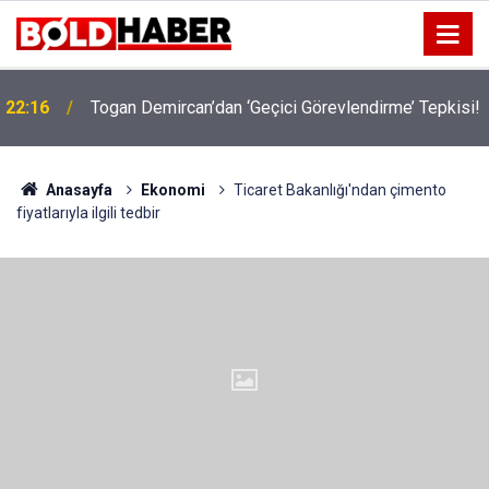
22:16
Togan Demircan’dan ‘Geçici Görevlendirme’ Tepkisi!
19:32
Sıcak Havalarda Ödem Şikayetini Hafife Almayın!
Anasayfa
Ekonomi
Ticaret Bakanlığı'ndan çimento
fiyatlarıyla ilgili tedbir