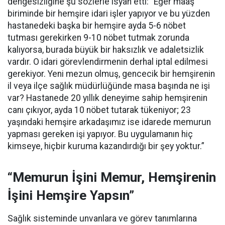
dengesizliğine şu sözlerle isyan etti:
“Eğer maaş
biriminde bir hemşire idari işler yapıyor ve bu yüzden
hastanedeki başka bir hemşire ayda 5-6 nöbet
tutması gerekirken 9-10 nöbet tutmak zorunda
kalıyorsa, burada büyük bir haksızlık ve adaletsizlik
vardır. O idari görevlendirmenin derhal iptal edilmesi
gerekiyor. Yeni mezun olmuş, gencecik bir hemşirenin
il veya ilçe sağlık müdürlüğünde masa başında ne işi
var? Hastanede 20 yıllık deneyime sahip hemşirenin
canı çıkıyor, ayda 10 nöbet tutarak tükeniyor; 23
yaşındaki hemşire arkadaşımız ise idarede memurun
yapması gereken işi yapıyor. Bu uygulamanın hiç
kimseye, hiçbir kuruma kazandırdığı bir şey yoktur.”
“Memurun İşini Memur, Hemşirenin
İşini Hemşire Yapsın”
Sağlık sisteminde unvanlara ve görev tanımlarına