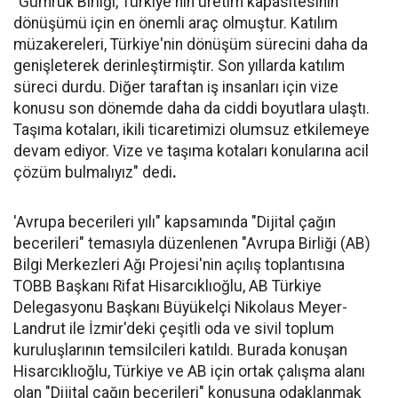
"Gümrük Birliği, Türkiye'nin üretim kapasitesinin
dönüşümü için en önemli araç olmuştur. Katılım
müzakereleri, Türkiye'nin dönüşüm sürecini daha da
genişleterek derinleştirmiştir. Son yıllarda katılım
süreci durdu. Diğer taraftan iş insanları için vize
konusu son dönemde daha da ciddi boyutlara ulaştı.
Taşıma kotaları, ikili ticaretimizi olumsuz etkilemeye
devam ediyor. Vize ve taşıma kotaları konularına acil
çözüm bulmalıyız" dedi
.
'Avrupa becerileri yılı" kapsamında "Dijital çağın
becerileri" temasıyla düzenlenen "Avrupa Birliği (AB)
Bilgi Merkezleri Ağı Projesi'nin açılış toplantısına
TOBB Başkanı Rifat Hisarcıklıoğlu, AB Türkiye
Delegasyonu Başkanı Büyükelçi Nikolaus Meyer-
Landrut ile İzmir'deki çeşitli oda ve sivil toplum
kuruluşlarının temsilcileri katıldı. Burada konuşan
Hisarcıklıoğlu, Türkiye ve AB için ortak çalışma alanı
olan "Dijital çağın becerileri" konusuna odaklanmak