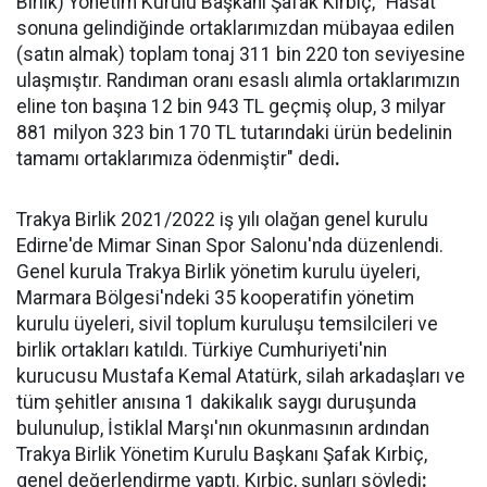
Birlik) Yönetim Kurulu Başkanı Şafak Kırbiç, "Hasat
sonuna gelindiğinde ortaklarımızdan mübayaa edilen
(satın almak) toplam tonaj 311 bin 220 ton seviyesine
ulaşmıştır. Randıman oranı esaslı alımla ortaklarımızın
eline ton başına 12 bin 943 TL geçmiş olup, 3 milyar
881 milyon 323 bin 170 TL tutarındaki ürün bedelinin
tamamı ortaklarımıza ödenmiştir" dedi
.
Trakya Birlik 2021/2022 iş yılı olağan genel kurulu
Edirne'de Mimar Sinan Spor Salonu'nda düzenlendi.
Genel kurula Trakya Birlik yönetim kurulu üyeleri,
Marmara Bölgesi'ndeki 35 kooperatifin yönetim
kurulu üyeleri, sivil toplum kuruluşu temsilcileri ve
birlik ortakları katıldı. Türkiye Cumhuriyeti'nin
kurucusu Mustafa Kemal Atatürk, silah arkadaşları ve
tüm şehitler anısına 1 dakikalık saygı duruşunda
bulunulup, İstiklal Marşı'nın okunmasının ardından
Trakya Birlik Yönetim Kurulu Başkanı Şafak Kırbiç,
genel değerlendirme yaptı. Kırbiç, şunları söyledi
: