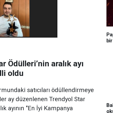
Pa
bi
r Ödülleri’nin aralık ayı
lli oldu
ormundaki satıcıları ödüllendirmeye
er ay düzenlenen Trendyol Star
Ba
alık ayının "En İyi Kampanya
ok