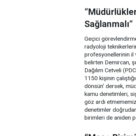
“Müdürlükler
Sağlanmalı”
Geçici görevlendirmel
radyoloji teknikerle
profesyonellerinin il
belirten Demircan, şu
Dağılım Cetveli (PDC
1150 kişinin çalıştığ
dönsün’ dersek, müdür
kamu denetimleri, si
göz ardı etmememiz 
denetimler doğrudan
birimleri de aniden 