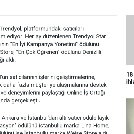
endyol, platformundaki satıcıları
m ediyor. Her ay düzenlenen Trendyol Star
ayının "En İyi Kampanya Yönetimi" ödülünü
tore, "En Çok Öğrenen" ödülünü Denizlili
i aldı
.
18
un satıcılarının işlerini geliştirmelerine,
ih
k daha fazla müşteriye ulaşmalarına destek
ve deneyimlerini paylaştığı Online İş Ortağı
nda gerçekleşti
.
 Ankara ve İstanbul'dan altı satıcı ödüle layık
erasyon" ödülünü istanbullu marka Lina Home,
ülünü ise İstanbullu marka Weise Store aldı.