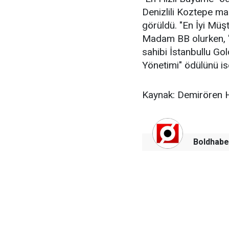
Denizlili Koztepe ma
görüldü. "En İyi Müş
Madam BB olurken, "E
sahibi İstanbullu Go
Yönetimi" ödülünü is
Kaynak: Demirören 
Boldhabe