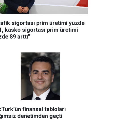
rafik sigortası prim üretimi yüzde
1, kasko sigortası prim üretimi
zde 89 arttı"
cTurk’ün finansal tabloları
ğımsız denetimden geçti