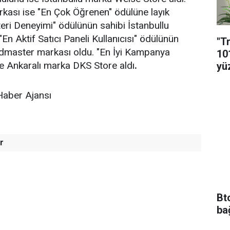
rkası ise "En Çok Öğrenen" ödülüne layık
teri Deneyimi" ödülünün sahibi İstanbullu
n Aktif Satıcı Paneli Kullanıcısı" ödülünün
"T
ldmaster markası oldu. "En İyi Kampanya
10
e Ankaralı marka DKS Store aldı
.
yü
Haber Ajansı
r
Bt
ba