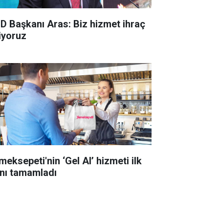
D Başkanı Aras: Biz hizmet ihraç
iyoruz
meksepeti'nin ‘Gel Al’ hizmeti ilk
lını tamamladı