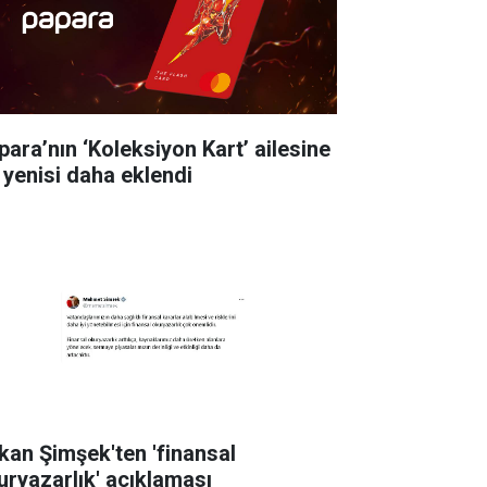
para’nın ‘Koleksiyon Kart’ ailesine
r yenisi daha eklendi
kan Şimşek'ten 'finansal
uryazarlık' açıklaması