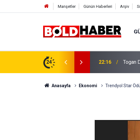
Manşetler
Günün Haberleri
Arşiv
S
G
vlendirme’ Tepkisi!
24
19:32
Sıcak H
Anasayfa
Ekonomi
Trendyol Star Ödüll