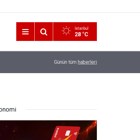
İstanbul
28 °C
12:56
İzmir 112’de Kan Donduran İddialar!
Günün tüm
haberleri
onomi