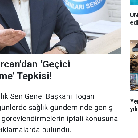
UN
ed
can’dan ‘Geçici
me’ Tepkisi!
lık Sen Genel Başkanı Togan
Ye
günlerde sağlık gündeminde geniş
yı
i görevlendirmelerin iptali konusuna
açıklamalarda bulundu.