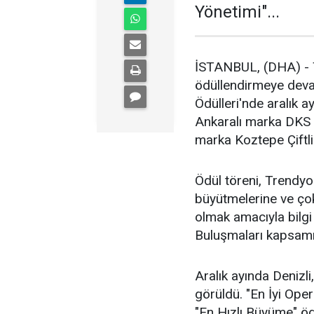
Yönetimi"...
İSTANBUL, (DHA) - Tr
ödüllendirmeye deva
Ödülleri'nde aralık 
Ankaralı marka DKS S
marka Koztepe Çiftliğ
Ödül töreni, Trendyol'
büyütmelerine ve ço
olmak amacıyla bilgi 
Buluşmaları kapsamı
Aralık ayında Denizli,
görüldü. "En İyi Op
"En Hızlı Büyüme" öd