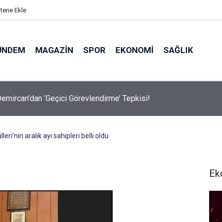
itene Ekle
ÜNDEM
MAGAZIN
SPOR
EKONOMI
SAĞLIK
avalarda Ödem Şikayetini Hafife Almayın!
eri’nin aralık ayı sahipleri belli oldu
Ek