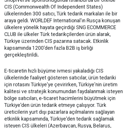
ShopiVerse sponsorluğunda İstanbul'da bir otelde
CIS (Commonwealth Of Independent States)
ülkelerinden 300 satıcı, Türk tedarik markaları ile bir
araya geldi. WORLDEF International'ın Rusça konuşan
ülkelere yönelik hayata geçirdiği SNG ECOMMERCE
CLUB ile ülkeler Türk tedarikçilerden ürün alarak,
Türkiye üzerinden CIS pazarına satacak. Etkinlik
kapsamında 1200'den fazla B2B iş birliği
gerçekleştirildi
.
E-ticaretin hızlı büyüme ivmesi yakaladığı CIS
ülkelerinde faaliyet gösteren satıcılar, ürün tedariki
için rotasını Türkiye'ye çevirirken, Türkiye'nin üretim
kalitesi ve stratejik konumundan faydalanmak isteyen
bölge satıcıları, e-ticaret hacimlerini büyütmek için
Türkiye'den ürün tedarik etmeye çalışıyor. Türk
üreticilerin yurt dışı pazarlara açılmalarını sağlayan
etkinlik kapsamında, Türkiye'den tedarik sağlamak
isteyen CIS ülkeleri (Azerbaycan, Rusya, Belarus,