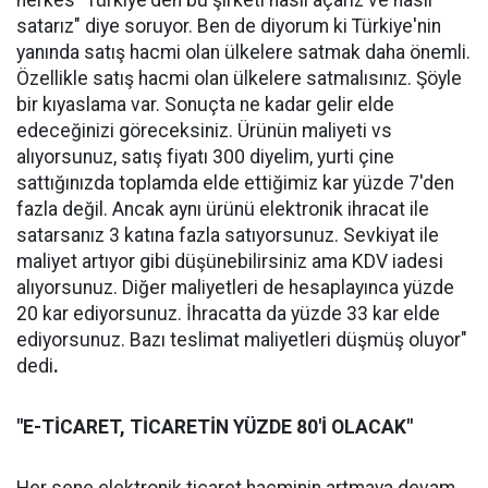
herkes "Türkiye'den bu şirketi nasıl açarız ve nasıl
satarız" diye soruyor. Ben de diyorum ki Türkiye'nin
yanında satış hacmi olan ülkelere satmak daha önemli.
Özellikle satış hacmi olan ülkelere satmalısınız. Şöyle
bir kıyaslama var. Sonuçta ne kadar gelir elde
edeceğinizi göreceksiniz. Ürünün maliyeti vs
alıyorsunuz, satış fiyatı 300 diyelim, yurti çine
sattığınızda toplamda elde ettiğimiz kar yüzde 7'den
fazla değil. Ancak aynı ürünü elektronik ihracat ile
satarsanız 3 katına fazla satıyorsunuz. Sevkiyat ile
maliyet artıyor gibi düşünebilirsiniz ama KDV iadesi
alıyorsunuz. Diğer maliyetleri de hesaplayınca yüzde
20 kar ediyorsunuz. İhracatta da yüzde 33 kar elde
ediyorsunuz. Bazı teslimat maliyetleri düşmüş oluyor"
dedi
.
"E-TİCARET, TİCARETİN YÜZDE 80'İ OLACAK"