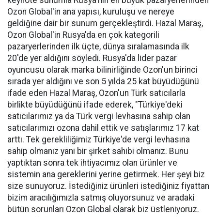
keynote sunumla Rusya'nın en büyük pazaryerlerinden
Ozon Global'in ana yapısı, kuruluşu ve nereye
geldiğine dair bir sunum gerçekleştirdi. Hazal Maraş,
Ozon Global'in Rusya'da en çok kategorili
pazaryerlerinden ilk üçte, dünya sıralamasında ilk
20'de yer aldığını söyledi. Rusya'da lider pazar
oyuncusu olarak marka bilinirliğinde Ozon'un birinci
sırada yer aldığını ve son 5 yılda 25 kat büyüdüğünü
ifade eden Hazal Maraş, Ozon'un Türk satıcılarla
birlikte büyüdüğünü ifade ederek, "Türkiye'deki
satıcılarımız ya da Türk vergi levhasına sahip olan
satıcılarımızı ozona dahil ettik ve satışlarımız 17 kat
arttı. Tek gerekliliğimiz Türkiye'de vergi levhasına
sahip olmanız yani bir şirket sahibi olmanız. Bunu
yaptıktan sonra tek ihtiyacımız olan ürünler ve
sistemin ana gereklerini yerine getirmek. Her şeyi biz
size sunuyoruz. İstediğiniz ürünleri istediğiniz fiyattan
bizim aracılığımızla satmış oluyorsunuz ve aradaki
bütün sorunları Ozon Global olarak biz üstleniyoruz.