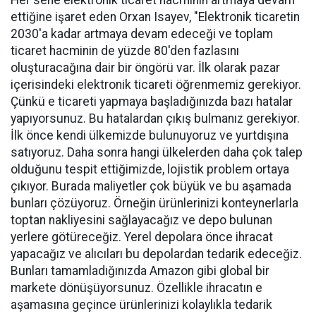
Her sene elektronik ticaret hacminin artmaya devam
ettiğine işaret eden Orxan Isayev, "Elektronik ticaretin
2030'a kadar artmaya devam edeceği ve toplam
ticaret hacminin de yüzde 80'den fazlasını
oluşturacağına dair bir öngörü var. İlk olarak pazar
içerisindeki elektronik ticareti öğrenmemiz gerekiyor.
Çünkü e ticareti yapmaya başladığınızda bazı hatalar
yapıyorsunuz. Bu hatalardan çıkış bulmanız gerekiyor.
İlk önce kendi ülkemizde bulunuyoruz ve yurtdışına
satıyoruz. Daha sonra hangi ülkelerden daha çok talep
olduğunu tespit ettiğimizde, lojistik problem ortaya
çıkıyor. Burada maliyetler çok büyük ve bu aşamada
bunları çözüyoruz. Örneğin ürünlerinizi konteynerlarla
toptan nakliyesini sağlayacağız ve depo bulunan
yerlere götüreceğiz. Yerel depolara önce ihracat
yapacağız ve alıcıları bu depolardan tedarik edeceğiz.
Bunları tamamladığınızda Amazon gibi global bir
markete dönüşüyorsunuz. Özellikle ihracatın e
aşamasına geçince ürünlerinizi kolaylıkla tedarik